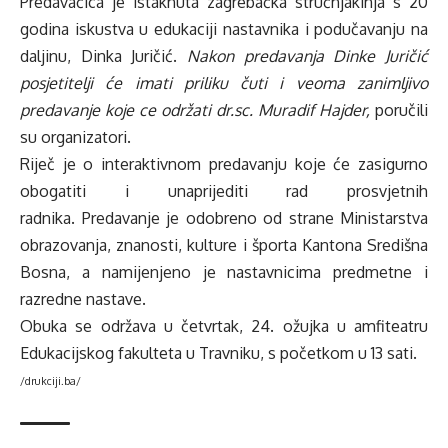
Predavačica je istaknuta zagrebačka stručnjakinja s 20
godina iskustva u edukaciji nastavnika i podučavanju na
daljinu, Dinka Juričić.
Nakon predavanja Dinke Juričić
posjetitelji će imati priliku čuti i veoma zanimljivo
predavanje koje ce održati dr.sc. Muradif Hajder,
poručili
su organizatori.
Riječ je o interaktivnom predavanju koje će zasigurno
obogatiti i unaprijediti rad prosvjetnih
radnika. Predavanje je odobreno od strane Ministarstva
obrazovanja, znanosti, kulture i športa Kantona Središna
Bosna, a namijenjeno je nastavnicima predmetne i
razredne nastave.
Obuka se održava u četvrtak, 24. ožujka u amfiteatru
Edukacijskog fakulteta u Travniku, s početkom u 13 sati.
/
drukciji.ba
/