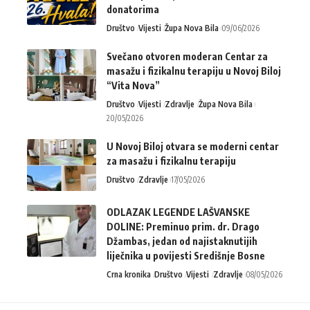
donatorima
Društvo
Vijesti
Župa Nova Bila
09/06/2026
Svečano otvoren moderan Centar za
masažu i fizikalnu terapiju u Novoj Biloj
“Vita Nova”
Društvo
Vijesti
Zdravlje
Župa Nova Bila
20/05/2026
U Novoj Biloj otvara se moderni centar
za masažu i fizikalnu terapiju
Društvo
Zdravlje
17/05/2026
ODLAZAK LEGENDE LAŠVANSKE
DOLINE: Preminuo prim. dr. Drago
Džambas, jedan od najistaknutijih
liječnika u povijesti Središnje Bosne
Crna kronika
Društvo
Vijesti
Zdravlje
08/05/2026