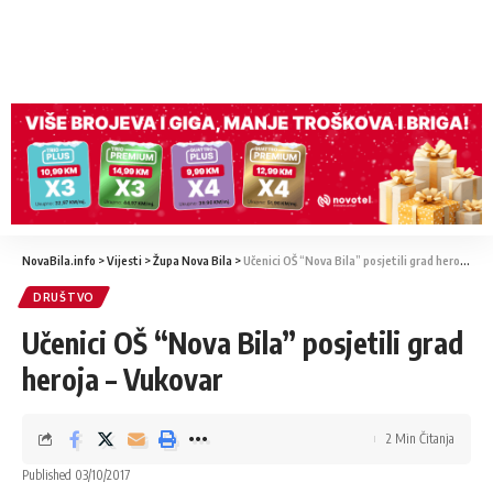
NovaBila.info
>
Vijesti
>
Župa Nova Bila
>
Učenici OŠ “Nova Bila” posjetili grad heroja – Vukovar
DRUŠTVO
Učenici OŠ “Nova Bila” posjetili grad
heroja – Vukovar
2 Min Čitanja
Published 03/10/2017