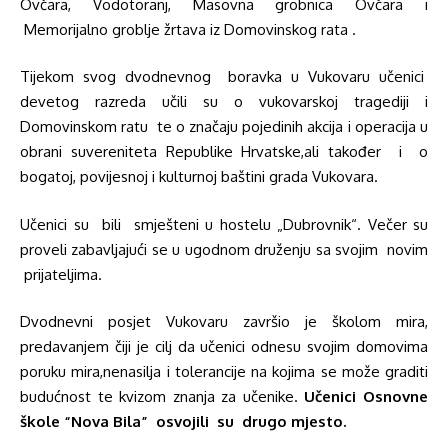
Ovčara, Vodotoranj, Masovna grobnica Ovčara i
Memorijalno groblje žrtava iz Domovinskog rata .
Tijekom svog dvodnevnog boravka u Vukovaru učenici
devetog razreda učili su o vukovarskoj tragediji i
Domovinskom ratu te o značaju pojedinih akcija i operacija u
obrani suvereniteta Republike Hrvatske,ali također i o
bogatoj, povijesnoj i kulturnoj baštini grada Vukovara.
Učenici su bili smješteni u hostelu „Dubrovnik“. Večer su
proveli zabavljajući se u ugodnom druženju sa svojim novim
prijateljima.
Dvodnevni posjet Vukovaru završio je školom mira,
predavanjem čiji je cilj da učenici odnesu svojim domovima
poruku mira,nenasilja i tolerancije na kojima se može graditi
budućnost te kvizom znanja za učenike.
Učenici Osnovne
škole “Nova Bila” osvojili su drugo mjesto.