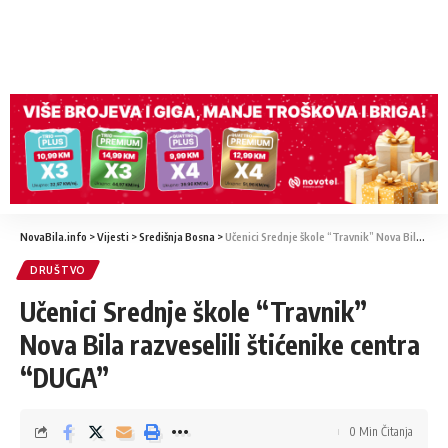
NovaBila.info
>
Vijesti
>
Središnja Bosna
>
Učenici Srednje škole “Travnik” Nova Bila razveselili štićenike centra “DUGA”
DRUŠTVO
Učenici Srednje škole “Travnik”
Nova Bila razveselili štićenike centra
“DUGA”
0 Min Čitanja