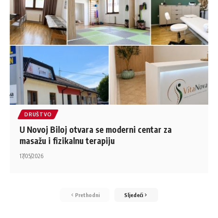
DRUŠTVO
U Novoj Biloj otvara se moderni centar za
masažu i fizikalnu terapiju
17/05/2026
Prethodni
Sljedeći