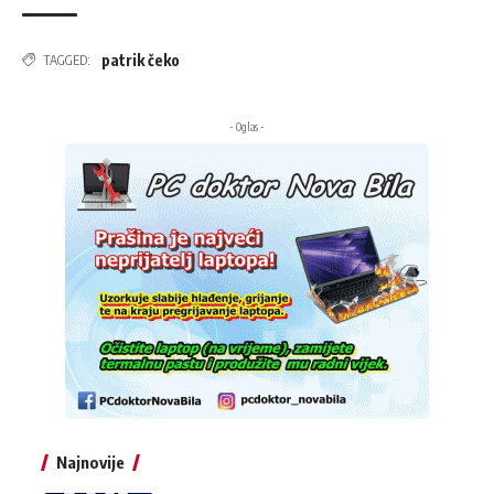
patrik čeko
TAGGED:
- Oglas -
Najnovije