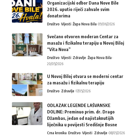
Organizacijski odbor Dana Nove Bile
2026. uputio riječi zahvale svim
donatorima
Društvo
Vijesti
Župa Nova Bila
09/06/2026
Svečano otvoren moderan Centar za
masažu i fizikalnu terapiju u Novoj Biloj
“Vita Nova”
Društvo
Vijesti
Zdravlje
Župa Nova Bila
20/05/2026
U Novoj Biloj otvara se moderni centar
za masažu i fizikalnu terapiju
Društvo
Zdravlje
17/05/2026
ODLAZAK LEGENDE LAŠVANSKE
DOLINE: Preminuo prim. dr. Drago
Džambas, jedan od najistaknutijih
liječnika u povijesti Središnje Bosne
Crna kronika
Društvo
Vijesti
Zdravlje
08/05/2026