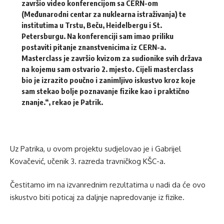
završio video konferencijom sa CERN-om
(Međunarodni centar za nuklearna istraživanja) te
institutima u Trstu, Beču, Heidelbergu i St.
Petersburgu. Na konferenciji sam imao priliku
postaviti pitanje znanstvenicima iz CERN-a.
Masterclass je završio kvizom za sudionike svih država
na kojemu sam ostvario 2. mjesto. Cijeli masterclass
bio je izrazito poučno i zanimljivo iskustvo kroz koje
sam stekao bolje poznavanje fizike kao i praktično
znanje.“, rekao je Patrik.
Uz Patrika, u ovom projektu sudjelovao je i Gabrijel
Kovačević, učenik 3. razreda travničkog KŠC-a.
Čestitamo im na izvanrednim rezultatima u nadi da će ovo
iskustvo biti poticaj za daljnje napredovanje iz fizike.