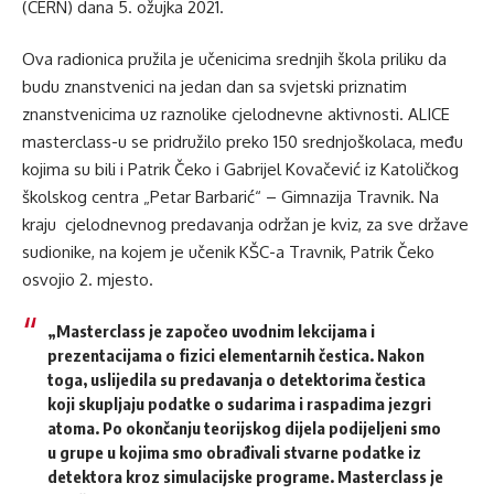
(CERN) dana 5. ožujka 2021.
Ova radionica pružila je učenicima srednjih škola priliku da
budu znanstvenici na jedan dan sa svjetski priznatim
znanstvenicima uz raznolike cjelodnevne aktivnosti. ALICE
masterclass-u se pridružilo preko 150 srednjoškolaca, među
kojima su bili i Patrik Čeko i Gabrijel Kovačević iz Katoličkog
školskog centra „Petar Barbarić“ – Gimnazija Travnik. Na
kraju cjelodnevnog predavanja održan je kviz, za sve države
sudionike, na kojem je učenik KŠC-a Travnik, Patrik Čeko
osvojio 2. mjesto.
„Masterclass je započeo uvodnim lekcijama i
prezentacijama o fizici elementarnih čestica. Nakon
toga, uslijedila su predavanja o detektorima čestica
koji skupljaju podatke o sudarima i raspadima jezgri
atoma. Po okončanju teorijskog dijela podijeljeni smo
u grupe u kojima smo obrađivali stvarne podatke iz
detektora kroz simulacijske programe. Masterclass je