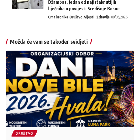
Džambas, jedan od najistaknutijih
liječnika u povijesti Središnje Bosne
Crna kronika
Društvo
Vijesti
Zdravlje
08/05/2026
Možda će vam se također svidjeti
DRUŠTVO