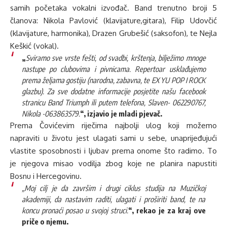
samih početaka vokalni izvođač. Band trenutno broji 5
članova: Nikola Pavlović (klavijature,gitara), Filip Udovčić
(klavijature, harmonika), Drazen Grubešić (saksofon), te Nejla
Keškić (vokal).
„
Sviramo sve vrste fešti, od svadbi, krštenja, bilježimo mnoge
nastupe po clubovima i pivnicama. Repertoar usklađujemo
prema željama gostiju (narodna, zabavna, te EX YU POP I ROCK
glazbu). Za sve dodatne informacije posjetite našu facebook
stranicu Band Triumph ili putem telefona, Slaven- 062290767,
Nikola -063863579.
“, izjavio je mladi pjevač.
Prema Čovićevim riječima najbolji ulog koji možemo
napraviti u životu jest ulagati sami u sebe, unaprijeđujući
vlastite sposobnosti i ljubav prema onome što radimo. To
je njegova misao vodilja zbog koje ne planira napustiti
Bosnu i Hercegovinu.
„Moj cilj je da završim i drugi ciklus studija na Muzičkoj
akademiji, da nastavim raditi, ulagati i proširiti band, te na
koncu pronaći posao u svojoj struci.
“, rekao je za kraj ove
priče o njemu.