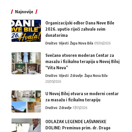
Najnovije
Organizacijski odbor Dana Nove Bile
2026. uputio riječi zahvale svim
donatorima
Društvo
Vijesti
Župa Nova Bila
09/06/2026
Svečano otvoren moderan Centar za
masažu i fizikalnu terapiju u Novoj Biloj
“Vita Nova”
Društvo
Vijesti
Zdravlje
Župa Nova Bila
20/05/2026
U Novoj Biloj otvara se moderni centar
za masažu i fizikalnu terapiju
Društvo
Zdravlje
17/05/2026
ODLAZAK LEGENDE LAŠVANSKE
DOLINE: Preminuo prim. dr. Drago