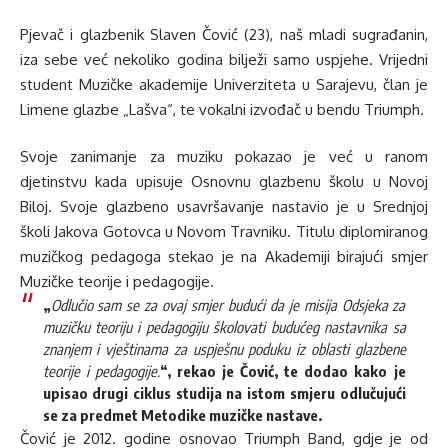
Pjevač i glazbenik Slaven Čović (23), naš mladi sugrađanin,
iza sebe već nekoliko godina bilježi samo uspjehe. Vrijedni
student Muzičke akademije Univerziteta u Sarajevu, član je
Limene glazbe „Lašva“, te vokalni izvođač u bendu Triumph.
Svoje zanimanje za muziku pokazao je već u ranom
djetinstvu kada upisuje Osnovnu glazbenu školu u Novoj
Biloj. Svoje glazbeno usavršavanje nastavio je u Srednjoj
školi Jakova Gotovca u Novom Travniku. Titulu diplomiranog
muzičkog pedagoga stekao je na Akademiji birajući smjer
Muzičke teorije i pedagogije.
„
Odlučio sam se za ovaj smjer budući da je misija Odsjeka za
muzičku teoriju i pedagogiju školovati budućeg nastavnika sa
znanjem i vještinama za uspješnu poduku iz oblasti glazbene
teorije i pedagogije.
“, rekao je Čović, te dodao kako je
upisao drugi ciklus studija na istom smjeru odlučujući
se za predmet Metodike muzičke nastave.
Čović je 2012. godine osnovao Triumph Band, gdje je od