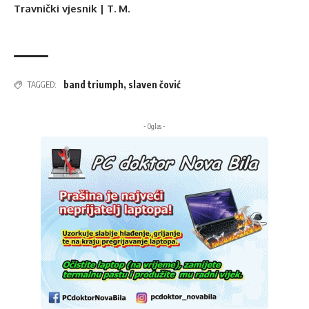
Travnički vjesnik | T. M.
band triumph
,
slaven čović
TAGGED:
- Oglas -