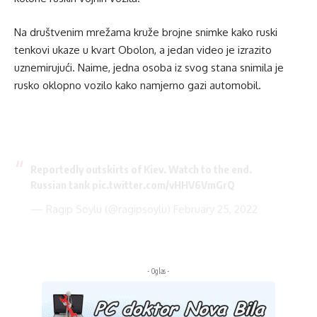
Na društvenim mrežama kruže brojne snimke kako ruski
tenkovi ukaze u kvart Obolon, a jedan video je izrazito
uznemirujući. Naime, jedna osoba iz svog stana snimila je
rusko oklopno vozilo kako namjerno gazi automobil.
Reportedly outskirts of Kiev. Watch to the end.
Russian tank
pic.twitter.com/vHHV6VmGrQ
— Ragıp Soylu (@ragipsoylu)
February 25, 2022
- Oglas -