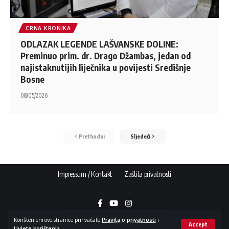
CRNA KRONIKA
ODLAZAK LEGENDE LAŠVANSKE DOLINE:
Preminuo prim. dr. Drago Džambas, jedan od
najistaknutijih liječnika u povijesti Središnje
Bosne
08/05/2026
Prethodni
Sljedeći
Impressum / Kontakt
Zaštita privatnosti
Korištenjem ove stranice prihvaćate
Pravila o privatnosti
i
Accept
Uvjete korištenja
.