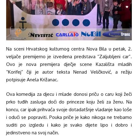
Na sceni Hrvatskog kulturnog centra Nova Bila u petak, 2.
veljače premijerno je izvedena predstava “Zaljubljeni car”.
Ovo je nova premijera dječje scene Kazališta mladih
“Korifej” čiji je autor teksta Nenad Veličković, a režiju
potpisuje Anela Križanac.
Ova komedija za djecu i mlade donosi priču o caru koji žeči
prko tuđih zasluga doći do princeze koju želi za ženu. Na
koncu, car ipak prihvaća svoje dotadatšnje vladanje kao loše
i odući se popraviti. Pouka priče je kako nikoga ne trebamo
suditi po izgledu i kako je svako dijete lipo i dobro i
jedinstveno na svoj način.