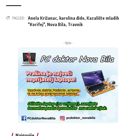
Anela Križanac
,
karolina đido
,
Kazalište mladih
TAGGED:
"Korifej"
,
Nova Bila
,
Travnik
- Oglas -
Najnovije