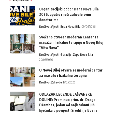
Organizacijski odbor Dana Nove Bile
2026. uputio riječi zahvale svim
donatorima
Društvo
Vijesti
Župa Nova Bila
09/06/2026
Svečano otvoren moderan Centar za
masažu i fizikalnu terapiju u Novoj Biloj
“Vita Nova”
Društvo
Vijesti
Zdravlje
Župa Nova Bila
20/05/2026
U Novoj Biloj otvara se moderni centar
za masažu i fizikalnu terapiju
Društvo
Zdravlje
17/05/2026
ODLAZAK LEGENDE LAŠVANSKE
DOLINE: Preminuo prim. dr. Drago
Džambas, jedan od najistaknutijih
liječnika u povijesti Središnje Bosne