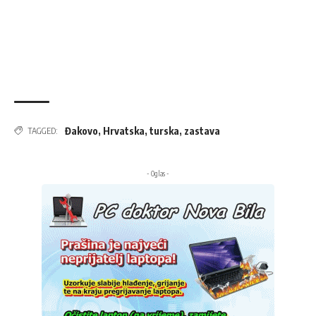
Đakovo
,
Hrvatska
,
turska
,
zastava
TAGGED:
- Oglas -