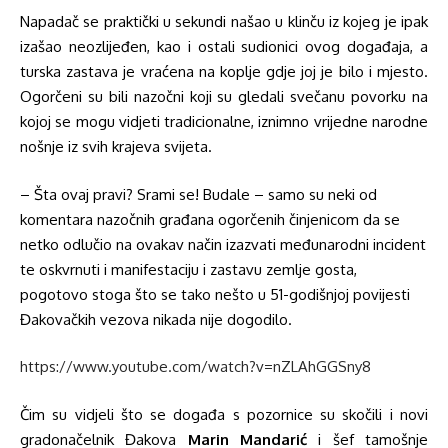
Napadač se praktički u sekundi našao u klinču iz kojeg je ipak
izašao neozlijeđen, kao i ostali sudionici ovog događaja, a
turska zastava je vraćena na koplje gdje joj je bilo i mjesto.
Ogorčeni su bili nazočni koji su gledali svečanu povorku na
kojoj se mogu vidjeti tradicionalne, iznimno vrijedne narodne
nošnje iz svih krajeva svijeta.
– Šta ovaj pravi? Srami se! Budale – samo su neki od
komentara nazočnih građana ogorčenih činjenicom da se
netko odlučio na ovakav način izazvati međunarodni incident
te oskvrnuti i manifestaciju i zastavu zemlje gosta,
pogotovo stoga što se tako nešto u 51-godišnjoj povijesti
Đakovačkih vezova nikada nije dogodilo.
https://www.youtube.com/watch?v=nZLAhGGSny8
Čim su vidjeli što se događa s pozornice su skočili i novi
gradonačelnik Đakova
Marin Mandarić
i šef tamošnje