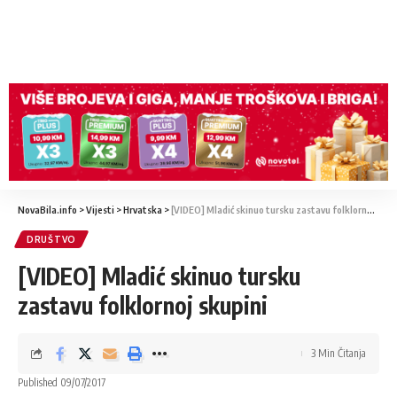
NovaBila.info
>
Vijesti
>
Hrvatska
>
[VIDEO] Mladić skinuo tursku zastavu folklornoj skupini
DRUŠTVO
[VIDEO] Mladić skinuo tursku
zastavu folklornoj skupini
3 Min Čitanja
Published 09/07/2017