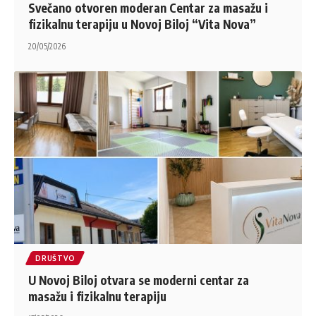
Svečano otvoren moderan Centar za masažu i
fizikalnu terapiju u Novoj Biloj “Vita Nova”
20/05/2026
DRUŠTVO
U Novoj Biloj otvara se moderni centar za
masažu i fizikalnu terapiju