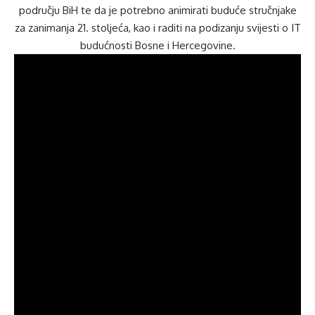
području BiH te da je potrebno animirati buduće stručnjake
za zanimanja 21. stoljeća, kao i raditi na podizanju svijesti o IT
budućnosti Bosne i Hercegovine.