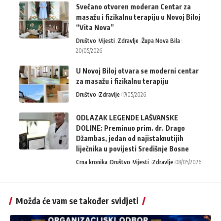
Svečano otvoren moderan Centar za
masažu i fizikalnu terapiju u Novoj Biloj
“Vita Nova”
Društvo
Vijesti
Zdravlje
Župa Nova Bila
20/05/2026
U Novoj Biloj otvara se moderni centar
za masažu i fizikalnu terapiju
Društvo
Zdravlje
17/05/2026
ODLAZAK LEGENDE LAŠVANSKE
DOLINE: Preminuo prim. dr. Drago
Džambas, jedan od najistaknutijih
liječnika u povijesti Središnje Bosne
Crna kronika
Društvo
Vijesti
Zdravlje
08/05/2026
Možda će vam se također svidjeti