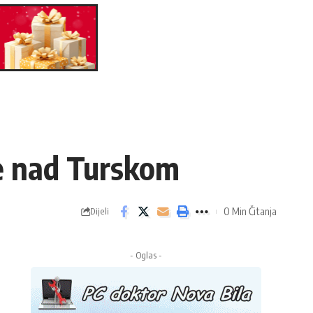
e nad Turskom
0 Min Čitanja
Dijeli
- Oglas -