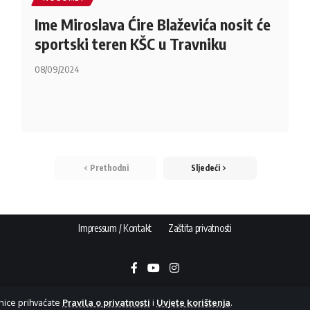
Ime Miroslava Ćire Blaževića nosit će
sportski teren KŠC u Travniku
08/09/2024
Prethodni
Sljedeći
Impressum / Kontakt
Zaštita privatnosti
nice prihvaćate
Pravila o privatnosti
i
Uvjete korištenja
.