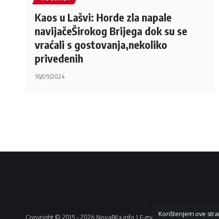
Kaos u Lašvi: Horde zla napale
navijačeŠirokog Brijega dok su se
vraćali s gostovanja,nekoliko
privedenih
16/09/2024
Korištenjem ove stra
Copyright © 2015 - 2026 NovaBila.info | E-mail:
info@novabila.info