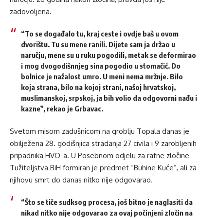
zadovoljena.
“To se događalo tu, kraj ceste i ovdje baš u ovom
dvorištu. Tu su mene ranili. Dijete sam ja držao u
naručju, mene su u ruku pogodili, metak se deformirao
i mog dvogodišnnjeg sina pogodio u stomačić. Do
bolnice je nažalost umro. U meni nema mržnje. Bilo
koja strana, bilo na kojoj strani, našoj hrvatskoj,
muslimanskoj, srpskoj, ja bih volio da odgovorni nađu i
kazne”, rekao je Grbavac.
Svetom misom zadušnicom na groblju Topala danas je
obilježena 28. godišnjica stradanja 27 civila i 9 zarobljenih
pripadnika HVO-a. U Posebnom odjelu za ratne zločine
Tužiteljstva BiH formiran je predmet “Buhine Kuće”, ali za
njihovu smrt do danas nitko nije odgovarao.
“Što se tiče sudksog procesa, još bitno je naglasiti da
nikad nitko nije odgovarao za ovaj počinjeni zločin na