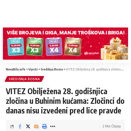
NovaBila.info
>
Vijesti
>
Središnja Bosna
>
VITEZ Obilježena 28. godišnjica zločina u Buhinim kućama: Zločinci do danas nisu izvedeni pred lice pravde
SREDIŠNJA BOSNA
VITEZ Obilježena 28. godišnjica
zločina u Buhinim kućama: Zločinci do
danas nisu izvedeni pred lice pravde
2 Min Čitanja