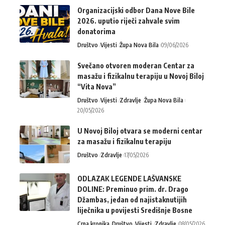
Organizacijski odbor Dana Nove Bile
2026. uputio riječi zahvale svim
donatorima
Društvo
Vijesti
Župa Nova Bila
09/06/2026
Svečano otvoren moderan Centar za
masažu i fizikalnu terapiju u Novoj Biloj
“Vita Nova”
Društvo
Vijesti
Zdravlje
Župa Nova Bila
20/05/2026
U Novoj Biloj otvara se moderni centar
za masažu i fizikalnu terapiju
Društvo
Zdravlje
17/05/2026
ODLAZAK LEGENDE LAŠVANSKE
DOLINE: Preminuo prim. dr. Drago
Džambas, jedan od najistaknutijih
liječnika u povijesti Središnje Bosne
Crna kronika
Društvo
Vijesti
Zdravlje
08/05/2026