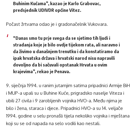
Buhinim Kućama”, kazao je Karlo Grabovac,
predsjednik UDIVDR općine Vitez.
Počast žrtvama odao je i gradonačelnik Vukovara.
“Danas smo tu prje svega da se sjetimo tih ljudi i
stradanja koje je bilo ovdje tijekom rata, ali naravno i
da živimo u današnjem trenutku i da konstatiramo da
ipak hrvatska država i hrvatski narod nisu napravili
dovoljno da bi sačuvali opstanak Hrvata u ovim
krajevima”, rekao je Penava.
9. siječnja 1994. u ranim jutarnjim satima pripadnici Armije BiH
i MUP-a upali su u Buhine Kuće, prigradsko naselje Viteza i
ubili 27 civila i 9 zarobljenih vojnika HVO-a. Među njima je
bilo i žena, staraca i djece. Pripadnici HVO-a su 14. veljače
1994. godine u selu pronašli tijela nekoliko vojnika i mještana
koji su se od napada na selo vodili kao nestali.