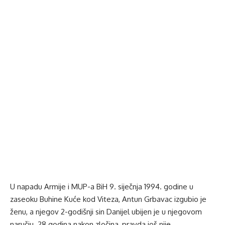
U napadu Armije i MUP-a BiH 9. siječnja 1994. godine u
zaseoku Buhine Kuće kod Viteza, Antun Grbavac izgubio je
ženu, a njegov 2-godišnji sin Danijel ubijen je u njegovom
naručju. 28 godina nakon zločina, pravda još nije