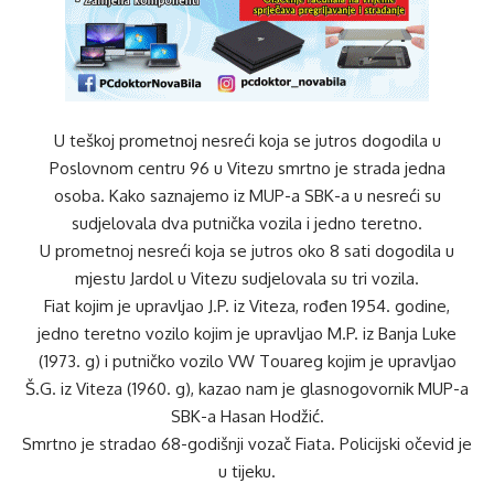
U teškoj prometnoj nesreći koja se jutros dogodila u
Poslovnom centru 96 u Vitezu smrtno je strada jedna
osoba. Kako saznajemo iz MUP-a SBK-a u nesreći su
sudjelovala dva putnička vozila i jedno teretno.
U prometnoj nesreći koja se jutros oko 8 sati dogodila u
mjestu Jardol u Vitezu sudjelovala su tri vozila.
Fiat kojim je upravljao J.P. iz Viteza, rođen 1954. godine,
jedno teretno vozilo kojim je upravljao M.P. iz Banja Luke
(1973. g) i putničko vozilo VW Touareg kojim je upravljao
Š.G. iz Viteza (1960. g), kazao nam je glasnogovornik MUP-a
SBK-a Hasan Hodžić.
Smrtno je stradao 68-godišnji vozač Fiata. Policijski očevid je
u tijeku.