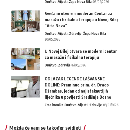
Društvo
Vijesti
Župa Nova Bila
09/06/2026
Svečano otvoren moderan Centar za
masažu i fizikalnu terapiju u Novoj Biloj
“Vita Nova”
Društvo
Vijesti
Zdravlje
Župa Nova Bila
20/05/2026
U Novoj Biloj otvara se moderni centar
za masažu i fizikalnu terapiju
Društvo
Zdravlje
17/05/2026
ODLAZAK LEGENDE LAŠVANSKE
DOLINE: Preminuo prim. dr. Drago
Džambas, jedan od najistaknutijih
liječnika u povijesti Središnje Bosne
Crna kronika
Društvo
Vijesti
Zdravlje
08/05/2026
Možda će vam se također svidjeti