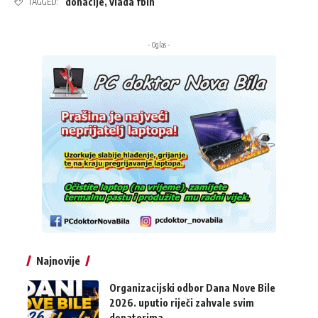
donacije
,
vlada fbih
TAGGED:
- Oglas -
Najnovije
Organizacijski odbor Dana Nove Bile
2026. uputio riječi zahvale svim
donatorima