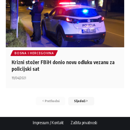
BOSNA I HERCEGOVINA
Krizni stožer FBiH donio novu odluku vezanu za
policijski sat
19/04/2021
Prethodni
Sljedeći
Impressum / Kontakt
Zaštita privatnosti