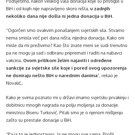
Podsjetimo, nakon velikog vala donacija koje su pristigle u
BiH i od kojih nije napravljeno skoro ništa,
u zadnjih
nekoliko dana nije došla ni jedna donacija u BiH
.
“Ogorčen smo ovakvim ponašanjem svjetskih sila. Stvarno
nema smisla već pet dana ništa, nijedna donacija. Kako oni
misle da mi preživimo? Kao što znate meni se sudi trenutno
pa ne mogu ja sad i odbranu pripremati i raditi na nabavci
vakcina.
Ovom prilikom želim najaviti i određene
sankcije za svjetske sile koje i pored ovog upozorenja
ne doniraju nešto BiH u narednim danima
”, rekao je
Novalić,.
Kako je svima poznato mi u državi imamo svjetsku prvakinju i
dobitnicu mnogih nagrada na polju moljenja za donacije
ministricu Biseru Turković. Pitali smo je o njenom mišljenju
zašto su prestale donacije u BiH.
“Pa ja to je jednostavno. Ja ne mogu sve sama. Prošli