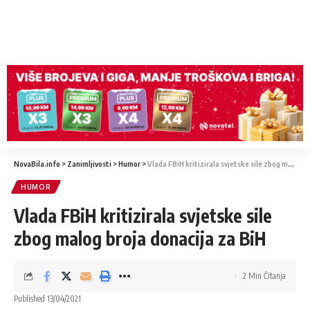
NovaBila.info
>
Zanimljivosti
>
Humor
>
Vlada FBiH kritizirala svjetske sile zbog malog broja donacija za BiH
HUMOR
Vlada FBiH kritizirala svjetske sile
zbog malog broja donacija za BiH
2 Min Čitanja
Published 13/04/2021