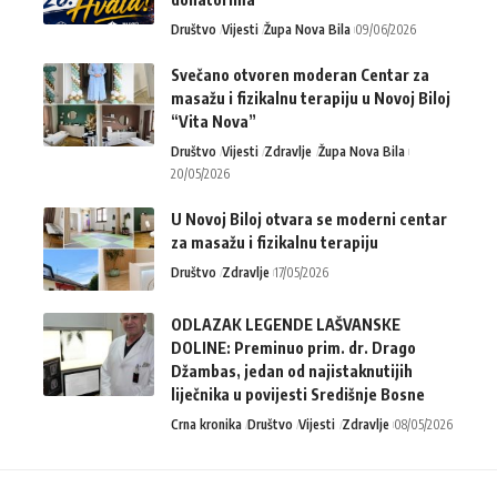
Društvo
Vijesti
Župa Nova Bila
09/06/2026
Svečano otvoren moderan Centar za
masažu i fizikalnu terapiju u Novoj Biloj
“Vita Nova”
Društvo
Vijesti
Zdravlje
Župa Nova Bila
20/05/2026
U Novoj Biloj otvara se moderni centar
za masažu i fizikalnu terapiju
Društvo
Zdravlje
17/05/2026
ODLAZAK LEGENDE LAŠVANSKE
DOLINE: Preminuo prim. dr. Drago
Džambas, jedan od najistaknutijih
liječnika u povijesti Središnje Bosne
Crna kronika
Društvo
Vijesti
Zdravlje
08/05/2026