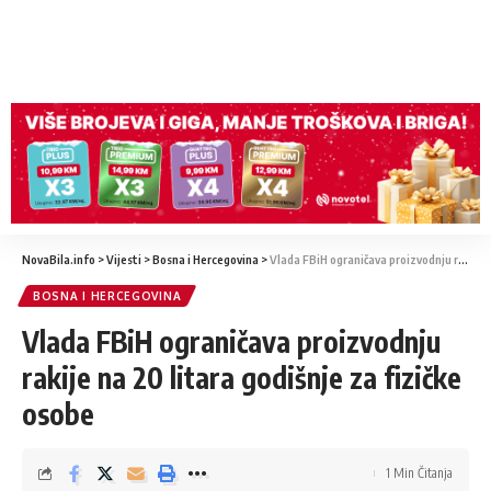
NovaBila.info
>
Vijesti
>
Bosna i Hercegovina
>
Vlada FBiH ograničava proizvodnju rakije na 20 litara godišnje za fizičke osobe
BOSNA I HERCEGOVINA
Vlada FBiH ograničava proizvodnju
rakije na 20 litara godišnje za fizičke
osobe
1 Min Čitanja