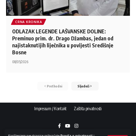
CRNA KRONIKA
ODLAZAK LEGENDE LAŠVANSKE DOLINE:
Preminuo prim. dr. Drago Džambas, jedan od
najistaknutijih liječnika u povijesti Središnje
Bosne
08/05/2026
Prethodni
Sljedeći
Impressum / Kontakt
Zaštita privatnosti
Korištenjem ove stranice prihvaćate
Pravila o privatnosti
i