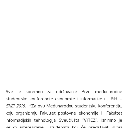
Sve je spremno za održavanje Prve međunarodne
studentske konferencije ekonomije i informatike u BiH
–
SKEI 2016
. “
Za ovu Međunarodnu studentsku konferenciju,
koju organiziraju Fakultet poslovne ekonomije i Fakultet
informacijskih tehnologija Sveučilišta ”VITEZ”, iznimno je
veliko interesiranje studenata koji će predstaviti svoja