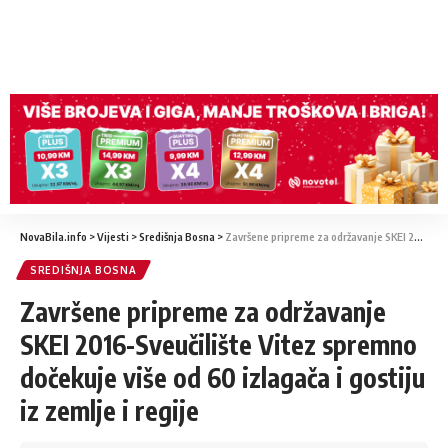
NovaBila.info
>
Vijesti
>
Središnja Bosna
>
Završene pripreme za održavanje SKEI 2016-Sveučilište Vitez spremno dočekuje više od 60 izlagača i gostiju iz zemlje i regije
SREDIŠNJA BOSNA
Završene pripreme za održavanje
SKEI 2016-Sveučilište Vitez spremno
dočekuje više od 60 izlagača i gostiju
iz zemlje i regije