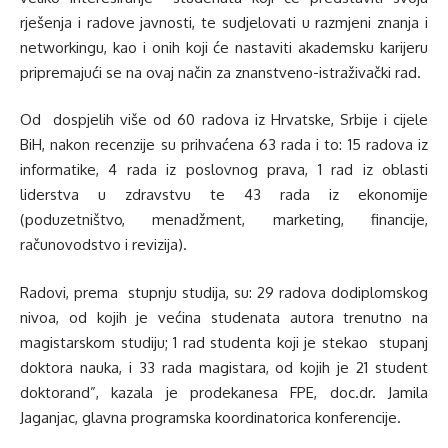
rješenja i radove javnosti, te sudjelovati u razmjeni znanja i
networkingu, kao i onih koji će nastaviti akademsku karijeru
pripremajući se na ovaj način za znanstveno-istraživački rad.
Od dospjelih više od 60 radova iz Hrvatske, Srbije i cijele
BiH, nakon recenzije su prihvaćena 63 rada i to: 15 radova iz
informatike, 4 rada iz poslovnog prava, 1 rad iz oblasti
liderstva u zdravstvu te 43 rada iz ekonomije
(poduzetništvo, menadžment, marketing, financije,
računovodstvo i revizija).
Radovi, prema stupnju studija, su: 29 radova dodiplomskog
nivoa, od kojih je većina studenata autora trenutno na
magistarskom studiju; 1 rad studenta koji je stekao stupanj
doktora nauka, i 33 rada magistara, od kojih je 21 student
doktorand”, kazala je prodekanesa FPE, doc.dr. Jamila
Jaganjac, glavna programska koordinatorica konferencije.