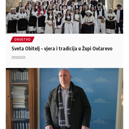
DRUŠTVO
Sveta Obitelj – vjera i tradicija u Župi Ovčarevo
29/12/2025