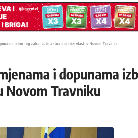
unama izbornog zakona, te aktualnoj krizi vlasti u Novom Travniku
mjenama i dopunama izb
i u Novom Travniku