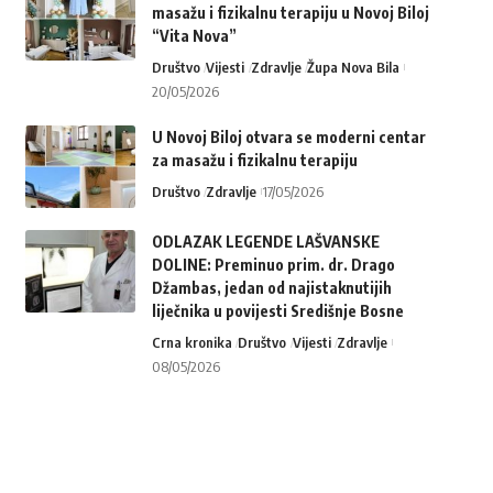
masažu i fizikalnu terapiju u Novoj Biloj
“Vita Nova”
Društvo
Vijesti
Zdravlje
Župa Nova Bila
20/05/2026
U Novoj Biloj otvara se moderni centar
za masažu i fizikalnu terapiju
Društvo
Zdravlje
17/05/2026
ODLAZAK LEGENDE LAŠVANSKE
DOLINE: Preminuo prim. dr. Drago
Džambas, jedan od najistaknutijih
liječnika u povijesti Središnje Bosne
Crna kronika
Društvo
Vijesti
Zdravlje
08/05/2026