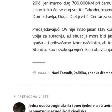
2016, jer imamo dug 700.000KM pri čemu se
jasno kako će se dug vratiti. Također, imamo
Dom zdravlja, Duga, Dječji vrtić, Centar za so
Predsjedavajući OV nije imao jasan stav kl
volja za suradnju, ali situacija mora biti j
građana i prihvaćamo izbor načelnika, ali
Stanića, kao i svakoga vijećnika u obavljan
TAGGED:
Novi Travnik
,
Politika
,
zdenka džamb
PRETHODNA VIJESTI
Jedna osoba poginula i tri povrijeđene u stravič
prometnoj nezgodi kod Kiseljaka