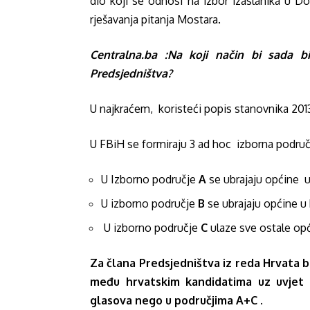
dio koji se odnosi na izbor izaslanika u 
rješavanja pitanja Mostara.
Centralna.ba :
Na koji način bi sada b
Predsjedništva?
U najkraćem, koristeći popis stanovnika 201
U FBiH se formiraju 3 ad hoc izborna područj
U Izborno područje
A
se ubrajaju općine u
U izborno područje
B
se ubrajaju općine u 
U izborno područje
C
ulaze sve ostale opć
Za člana Predsjedništva iz reda Hrvata bi
među hrvatskim kandidatima uz uvjet d
glasova nego u područjima A+C
.