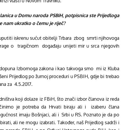
krizi vlasti u Novom Travniku.
anica u Domu naroda PSBiH, potpisnica ste Prijedloga
e nam ukratko o čemu je riječ?
putiti iskrenu sućut obitelji Trbara zbog smrti njihovoga
strage o tragičnom događaju unijeti mir u srca njegovih
i dopuna Izbornoga zakona i kao takvoga smo mi iz Kluba
eni Prijedlog po žurnoj proceduri u PSBIH, gdje bi trebao
ana za 4.5.2017.
ištva koji dolaze iz FBiH, što znači izbor članova iz reda
inimo je potreba da Hrvati biraju ali i izaberu člana
gućnost imaju Bošnjaci, ali i Srbi u RS. Poznato je da po
ti, ali ne mogu izabrati. Također, naš Prijedlog sadrži i