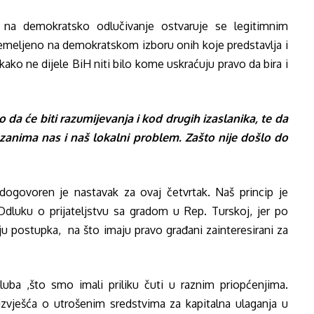
na demokratsko odlučivanje ostvaruje se legitimnim
temeljeno na demokratskom izboru onih koje predstavlja i
kako ne dijele BiH niti bilo kome uskraćuju pravo da bira i
da će biti razumijevanja i kod drugih izaslanika, te da
zanima nas i naš lokalni problem. Zašto nije došlo do
dogovoren je nastavak za ovaj četvrtak. Naš princip je
Odluku o prijateljstvu sa gradom u Rep. Turskoj, jer po
nju postupka, na što imaju pravo građani zainteresirani za
uba ,što smo imali priliku čuti u raznim priopćenjima.
izvješća o utrošenim sredstvima za kapitalna ulaganja u