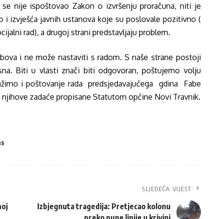
 nije ispoštovao Zakon o izvršenju proračuna, niti je
 i izvješća javnih ustanova koje su poslovale pozitivno (
cijalni rad), a drugoj strani predstavljaju problem.
ubova i ne može nastaviti s radom. S naše strane postoji
asna. Biti u vlasti znači biti odgovoran, poštujemo volju
 tražimo i poštovanje rada predsjedavajućega gdina Fabe
ju njihove zadaće propisane Statutom općine Novi Travnik.
as
SLJEDEĆA VIJEST
noj
Izbjegnuta tragedija: Pretjecao kolonu
preko pune linije u krivini