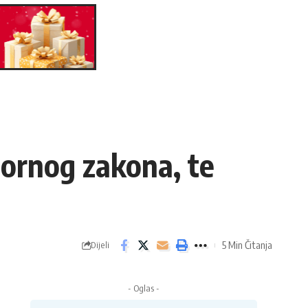
ornog zakona, te
5 Min Čitanja
Dijeli
- Oglas -