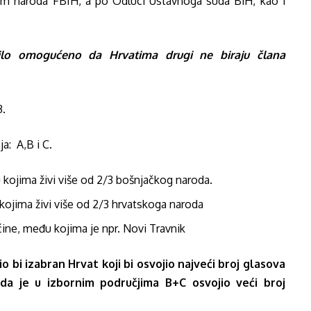
Dom naroda FBIH, a po Odluci Ustavnoga suda BiH, kao i
ilo omogućeno da Hrvatima drugi ne biraju člana
3.
a: A,B i C.
 kojima živi više od 2/3 bošnjačkog naroda.
kojima živi više od 2/3 hrvatskoga naroda
ine, među kojima je npr. Novi Travnik
o bi izabran Hrvat koji bi osvojio najveći broj glasova
a je u izbornim područjima B+C osvojio veći broj