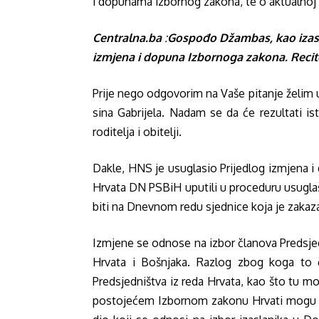
i dopunama izbornog zakona, te o aktualnoj 
Centralna.ba
:
Gospođo Džambas, kao izasl
izmjena i dopuna Izbornoga zakona. Recit
Prije nego odgovorim na Vaše pitanje želim u
sina Gabrijela. Nadam se da će rezultati i
roditelja i obitelji.
Dakle, HNS je usuglasio Prijedlog izmjena 
Hrvata DN PSBiH uputili u proceduru usuglaš
biti na Dnevnom redu sjednice koja je zakaz
Izmjene se odnose na izbor članova Predsjedn
Hrvata i Bošnjaka. Razlog zbog koga to č
Predsjedništva iz reda Hrvata, kao što tu mo
postojećem Izbornom zakonu Hrvati mogu bira