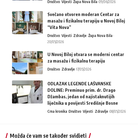
Društvo
Vijesti
Župa Nova Bila
09/06/2026
Svečano otvoren moderan Centar za
masažu i fizikalnu terapiju u Novoj Biloj
“Vita Nova”
Društvo
Vijesti
Zdravlje
Župa Nova Bila
20/05/2026
U Novoj Biloj otvara se moderni centar
za masažu i fizikalnu terapiju
Društvo
Zdravlje
17/05/2026
ODLAZAK LEGENDE LAŠVANSKE
DOLINE: Preminuo prim. dr. Drago
Džambas, jedan od najistaknutijih
liječnika u povijesti Središnje Bosne
Crna kronika
Društvo
Vijesti
Zdravlje
08/05/2026
Možda će vam se također svidjeti