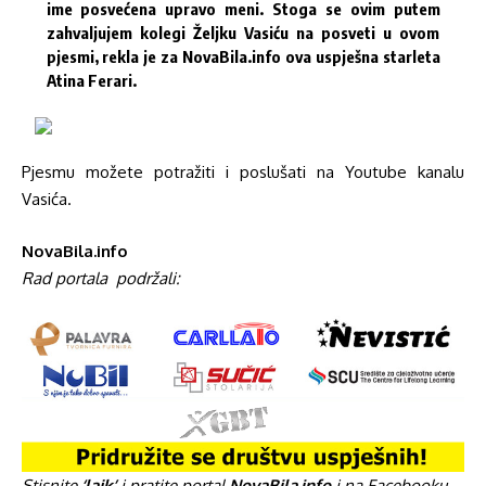
ime posvećena upravo meni. Stoga se ovim putem
zahvaljujem kolegi Željku Vasiću na posveti u ovom
pjesmi, rekla je za
NovaBila.info
ova uspješna starleta
Atina Ferari.
Pjesmu možete potražiti i poslušati na Youtube kanalu
Vasića.
NovaBila.info
Rad portala
podržali:
Stisnite
‘lajk’
i pratite portal
NovaBila.info
i na Facebooku.