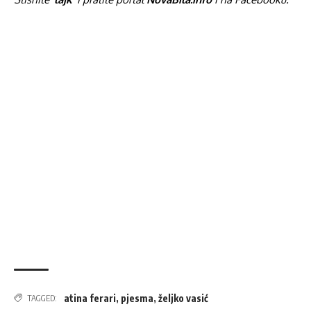
atina ferari
,
pjesma
,
željko vasić
TAGGED: