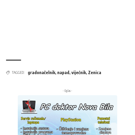
gradonačelnik
,
napad
,
vijećnik
,
Zenica
TAGGED:
- Oglas -