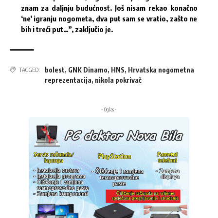
znam za daljnju budućnost. Još nisam rekao konačno
‘ne’ igranju nogometa, dva put sam se vratio, zašto ne
bih i treći put…”, zaključio je.
bolest
,
GNK Dinamo
,
HNS
,
Hrvatska nogometna
TAGGED:
reprezentacija
,
nikola pokrivač
- Oglas -