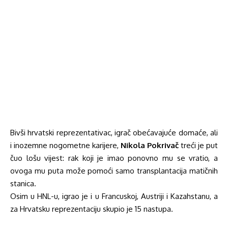
Bivši hrvatski reprezentativac, igrač obećavajuće domaće, ali
i inozemne nogometne karijere,
Nikola Pokrivač
treći je put
čuo lošu vijest: rak koji je imao ponovno mu se vratio, a
ovoga mu puta može pomoći samo transplantacija matičnih
stanica.
Osim u HNL-u, igrao je i u Francuskoj, Austriji i Kazahstanu, a
za Hrvatsku reprezentaciju skupio je 15 nastupa.