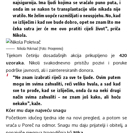
najsigurnija. Ima ljudi kojima se vraćalo puno puta, i
onda im se nakon te transplantacije više nikada nije
vratilo. Ne želim uopće razmišljati o neuspjehu. No, kad
se izliječim i kad sve bude dobro, opet ne znam što me
čeka sutra jer će me ovo pratiti cijeli život”, priča
Nikola.
Nikola Pokrivač (Foto: Provjereno)
Tijekom četiriju dosadašnjih
akcija
prikupljeno je
420
uzoraka
. Nikoli svakodnevno pristižu pozivi i poruke
podrške javnosti, ali i zainteresiranih donora.
“Ne znam izabrati riječi za sve te ljude. Ovim putem
mogu im svima zahvaliti, reći veliko hvala, a sad kad
sve to prođe, kad se izliječim, onda ću na neki drugi
način svima zahvaliti – ne znam još kako, ali hoću
nekako”, kaže.
Kćer mu daje najveću snagu
Početkom idućeg tjedna ide na novi pregled, a potom se
vraća u Poreč na odmor. Snagu mu daju prijatelji i obitelj, a
ponajviše njegova trogodišnja kći
Nika
.