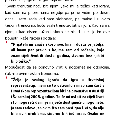
“Svaki trenutak hoću biti njom. Jako mi je teško kad igram,
kad sam na pripremama negdje pa ju ne vidim po deset
dana i zato sada kad sam slobodan, pa makar i u ovim
teškim trenucima, hoću svaki trenutak biti s njom. Kad sam s
njom, nikad nisam tužan i skoro se nikad i ne sjetim ove
bolesti”, kaže Nikola i dodaje:
“Prijatelji mi znače skoro sve. Imam dosta prijatelja,
ali imam par pravih s kojima sam od rođenja, koje
znam cijeli život ili dosta godina, stvarno bez njih bi
bilo teško.”
Mogućnost da se ponovno vrati u nogomet ne odbacuje,
čak ni u ovim teškim trenucima.
“Želja je svakog igrača da igra u Hrvatskoj
reprezentaciji, meni se to ostvarilo i imao sam čast s
Hrvatskom reprezentacijom biti na prvenstvu u Austriji
i Švicarskoj 2008. godine. To će mi ostati za cijeli život
i to mogu reći da mi je najveće dostignuće u nogometu.
Ja sam zadovoljan ovim što sam postigao i, eto, da nije
bilo ovih problema, sigurno bih još igrao. Ovako ne