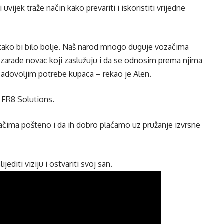
uvijek traže način kako prevariti i iskoristiti vrijedne
kako bi bilo bolje. Naš narod mnogo duguje vozačima
zarade novac koji zaslužuju i da se odnosim prema njima
zadovoljim potrebe kupaca – rekao je Alen.
 FR8 Solutions.
ačima pošteno i da ih dobro plaćamo uz pružanje izvrsne
editi viziju i ostvariti svoj san.