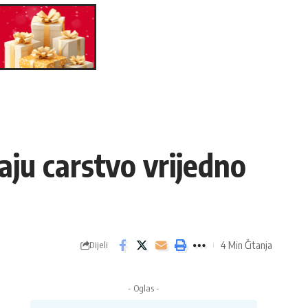
aju carstvo vrijedno
4 Min Čitanja
Dijeli
- Oglas -