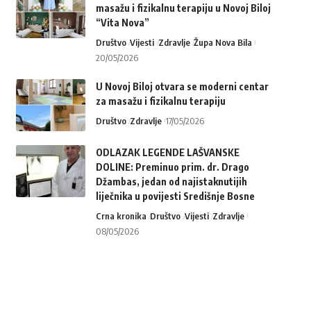
masažu i fizikalnu terapiju u Novoj Biloj
“Vita Nova”
Društvo
Vijesti
Zdravlje
Župa Nova Bila
20/05/2026
U Novoj Biloj otvara se moderni centar
za masažu i fizikalnu terapiju
Društvo
Zdravlje
17/05/2026
ODLAZAK LEGENDE LAŠVANSKE
DOLINE: Preminuo prim. dr. Drago
Džambas, jedan od najistaknutijih
liječnika u povijesti Središnje Bosne
Crna kronika
Društvo
Vijesti
Zdravlje
08/05/2026