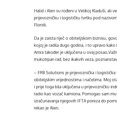
Halid i Alen su rođeni u Velikoj Kladuši, ali 
prijevozničku i logističku tvrtku pod nazivom
Floridi.
Da je zaista riječ o obiteljskom biznisu, govo
kojoj je radila dugo godina, i to upravo kako
Amra također je uključena u ovaj posao.Važno 
mukotrpan rad, bez ikakvih veza, poznanstava
– FR8 Solutions je prijevoznička i logistička
obiteljskim vrijednostima i načelima. Moj otac
i prije toga bila uključena u prijevozničku i
radio kao vozač kamiona. Pomogao sam mu u
izračunavanja njegovih IFTA poreza do pomoći
rekao je Alen.