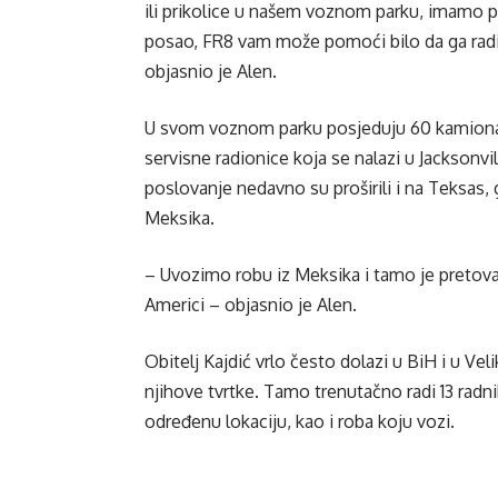
ili prikolice u našem voznom parku, imamo p
posao, FR8 vam može pomoći bilo da ga radi
objasnio je Alen.
U svom voznom parku posjeduju 60 kamiona i
servisne radionice koja se nalazi u Jacksonvil
poslovanje nedavno su proširili i na Teksas, 
Meksika.
– Uvozimo robu iz Meksika i tamo je pretov
Americi – objasnio je Alen.
Obitelj Kajdić vrlo često dolazi u BiH i u Veli
njihove tvrtke. Tamo trenutačno radi 13 radni
određenu lokaciju, kao i roba koju vozi.