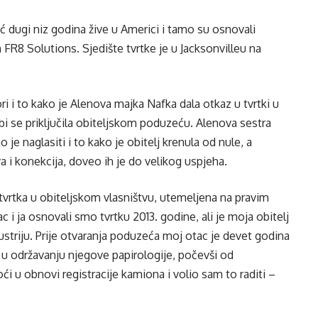
već dugi niz godina žive u Americi i tamo su osnovali
 FR8 Solutions. Sjedište tvrtke je u Jacksonvilleu na
ri i to kako je Alenova majka Nafka dala otkaz u tvrtki u
 bi se priključila obiteljskom poduzeću. Alenova sestra
je naglasiti i to kako je obitelj krenula od nule, a
 i konekcija, doveo ih je do velikog uspjeha.
 tvrtka u obiteljskom vlasništvu, utemeljena na pravim
 i ja osnovali smo tvrtku 2013. godine, ali je moja obitelj
ndustriju. Prije otvaranja poduzeća moj otac je devet godina
 održavanju njegove papirologije, počevši od
 u obnovi registracije kamiona i volio sam to raditi –