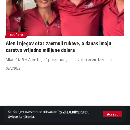
DRUŠTVO
Alen i njegov otac zavrnuli rukave, a danas imaju
carstvo vrijedno milijune dolara
Mladić iz BiH Alen Kajdić pokrenuo je sa svojim ocem biznis u
…
08/12/2023
Impressum / Kontakt
Zaštita privatnosti
Korištenjem ove stranice prihvaćate
Pravila o privatnosti
i
Accept
Uvjete korištenja
.