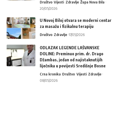
Društvo
Vijesti
Zdravlje
Župa Nova Bila
20/05/2026
U Novoj Biloj otvara se moderni centar
za masažu i fizikalnu terapiju
Društvo
Zdravlje
17/05/2026
ODLAZAK LEGENDE LAŠVANSKE
DOLINE: Preminuo prim. dr. Drago
Džambas, jedan od najistaknutijih
liječnika u povijesti Središnje Bosne
Crna kronika
Društvo
Vijesti
Zdravlje
08/05/2026