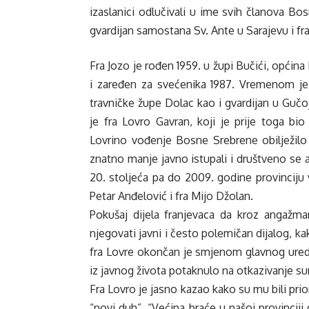
izaslanici odlučivali u ime svih članova Bos
gvardijan samostana Sv. Ante u Sarajevu i fra
Fra Jozo je rođen 1959. u župi Bučići, općina 
i zaređen za svećenika 1987. Vremenom je 
travničke župe Dolac kao i gvardijan u Gučo
je fra Lovro Gavran, koji je prije toga b
Lovrino vođenje Bosne Srebrene obilježilo
znatno manje javno istupali i društveno se 
20. stoljeća pa do 2009. godine provinciju v
Petar Anđelović i fra Mijo Džolan.
Pokušaj dijela franjevaca da kroz angažman 
njegovati javni i često polemičan dijalog, k
fra Lovre okončan je smjenom glavnog uredn
iz javnog života potaknulo na otkazivanje su
Fra Lovro je jasno kazao kako su mu bili pri
“novi duh”. “Većina braće u našoj provinci