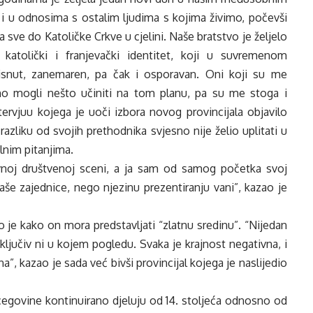
i u odnosima s ostalim ljudima s kojima živimo, počevši
sve do Katoličke Crkve u cjelini. Naše bratstvo je željelo
i, katolički i franjevački identitet, koji u suvremenom
tisnut, zanemaren, pa čak i osporavan. Oni koji su me
dno mogli nešto učiniti na tom planu, pa su me stoga i
intervjuu kojega je uoči izbora novog provincijala objavilo
razliku od svojih prethodnika svjesno nije želio uplitati u
lnim pitanjima.
javnoj društvenoj sceni, a ja sam od samog početka svoj
še zajednice, nego njezinu prezentiranju vani”, kazao je
 je kako on mora predstavljati “zlatnu sredinu”. “Nijedan
isključiv ni u kojem pogledu. Svaka je krajnost negativna, i
na”, kazao je sada već bivši provincijal kojega je naslijedio
cegovine kontinuirano djeluju od 14. stoljeća odnosno od