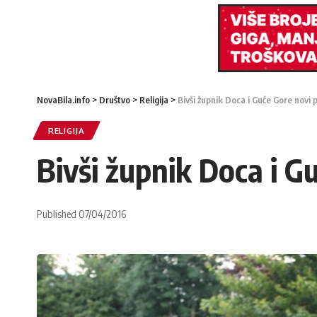
NovaBila.info
>
Društvo
>
Religija
>
Bivši župnik Doca i Guče Gore novi 
RELIGIJA
Bivši župnik Doca i G
Published 07/04/2016