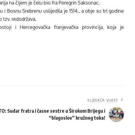
ija na čijem je čelu bio fra Peregrin Saksonac.
i Bosnu Srebrenu uslijedila je 1514., a obje su tri godine
 tzv. redodržava.
toji i Hercegovačka franjevačka provincija, koja je
SLJEDEĆA VIJEST
O: Sudar fratra i časne sestre u Širokom Brijegu i
“blagoslov” kružnog toka!