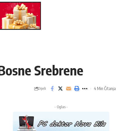
l Bosne Srebrene
4 Min Čitanja
Dijeli
- Oglas -