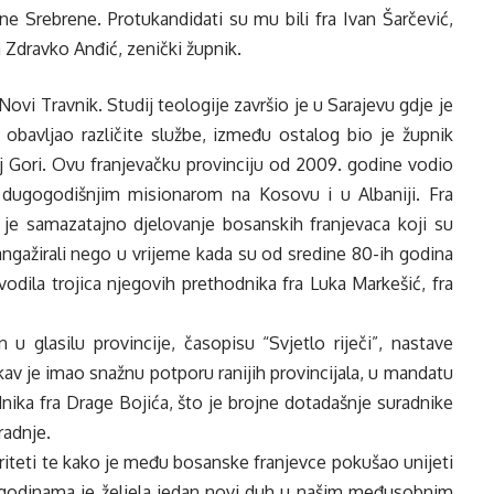
ne Srebrene. Protukandidati su mu bili fra Ivan Šarčević,
 Zdravko Anđić, zenički župnik.
Novi Travnik. Studij teologije završio je u Sarajevu gdje je
obavljao različite službe, između ostalog bio je župnik
j Gori. Ovu franjevačku provinciju od 2009. godine vodio
io dugogodišnjim misionarom na Kosovu i u Albaniji. Fra
 je samazatajno djelovanje bosanskih franjevaca koji su
angažirali nego u vrijeme kada su od sredine 80-ih godina
odila trojica njegovih prethodnika fra Luka Markešić, fra
u glasilu provincije, časopisu “Svjetlo riječi”, nastave
akav je imao snažnu potporu ranijih provincijala, u mandatu
ika fra Drage Bojića, što je brojne dotadašnje suradnike
radnje.
oriteti te kako je među bosanske franjevce pokušao unijeti
ji godinama je željela jedan novi duh u našim međusobnim