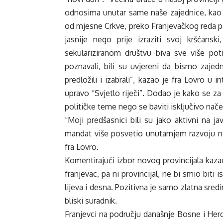
odnosima unutar same naše zajednice, kao 
od mjesne Crkve, preko Franjevačkog reda pa 
jasnije nego prije izraziti svoj kršćansk
sekulariziranom društvu biva sve više po
poznavali, bili su uvjereni da bismo zaje
predložili i izabrali”, kazao je fra Lovro u 
upravo “Svjetlo riječi”. Dodao je kako se za 
političke teme nego se baviti isključivo nače
“Moji predšasnici bili su jako aktivni na 
mandat više posvetio unutarnjem razvoju na
fra Lovro.
Komentirajući izbor novog provincijala kazao
franjevac, pa ni provincijal, ne bi smio biti 
lijeva i desna. Pozitivna je samo zlatna sredi
bliski suradnik.
Franjevci na području današnje Bosne i Her