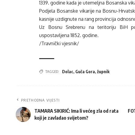
1339. godine kada je utemeljna Bosanska vikar
Podjela Bosanske vikarije na Bosnu-Hrvatsku 
kasnije uzdignute na rang provincija odnosno
Uz Bosnu Srebrenu na teritoriju BiH pos
uspostavljena 1852. godine.
/
Travnički vjesnik
/
TAGGED:
Dolac
,
Guča Gora
,
župnik
PRETHODNA VIJESTI
TAMARA SIKIRIĆ: Ima li većeg zla od rata
FOT
koji je zavladao svijetom?