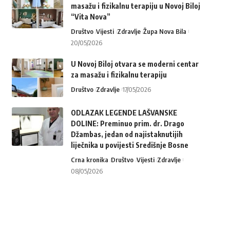
masažu i fizikalnu terapiju u Novoj Biloj
“Vita Nova”
Društvo
Vijesti
Zdravlje
Župa Nova Bila
20/05/2026
U Novoj Biloj otvara se moderni centar
za masažu i fizikalnu terapiju
Društvo
Zdravlje
17/05/2026
ODLAZAK LEGENDE LAŠVANSKE
DOLINE: Preminuo prim. dr. Drago
Džambas, jedan od najistaknutijih
liječnika u povijesti Središnje Bosne
Crna kronika
Društvo
Vijesti
Zdravlje
08/05/2026