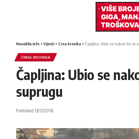
NovaBila.info
>
Vijesti
>
Crna kronika
>
Čapljina: Ubio se nakon što je
CRNA KRONIKA
Čapljina: Ubio se nak
suprugu
Published 13/12/2018