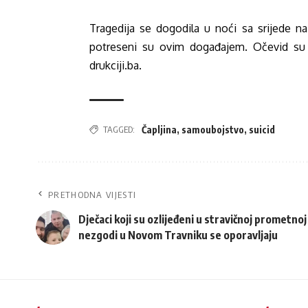
Tragedija se dogodila u noći sa srijede na 
potreseni su ovim događajem.
Očevid su 
drukciji.ba.
TAGGED:
Čapljina
,
samoubojstvo
,
suicid
PRETHODNA VIJESTI
Dječaci koji su ozlijeđeni u stravičnoj prometnoj
nezgodi u Novom Travniku se oporavljaju