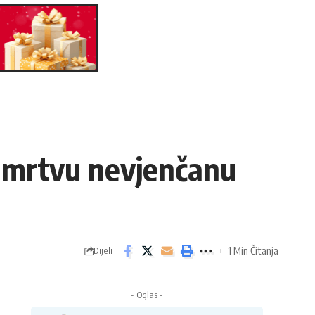
o mrtvu nevjenčanu
1 Min Čitanja
Dijeli
- Oglas -