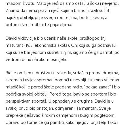
mladom životu. Malo je reći da smo ostali u šoku i nevjerici.
Znamo da nema pravih riječi kojima bismo izrazili sućut
najužoj obitelji, prije svega roditeljima, bratu i sestri, a
potom i široj rodbini te prijateljima.
David Vidović je bio učenik naše škole, prošlogodišnji
maturant (IV.3, ekonomska škola). Oni koji su ga poznavali,
koji su se bar jednom susreli s njim, sigurno će ga pamtiti po
vedrom duhu i širokom osmijehu.
Bio je omiljen u društvu i u razredu, srdačan prema drugima,
skroman i uvijek spreman pomoći u nevolji. Iznimno vrijedan
mladić koji je pored škole predano radio, “pekao zanat” i bio
podrška svojoj obitelji. Pored toga, bavio se sportom i bio
perspektivan sportaš. U ophođenju s drugima, David je u
svakoj prilici bio pristojan, odmjeren i šarmantan. Sve je
prepreke rješavao širokim osmijehom i blagim pogledom.
Upravo po tome će ga pamtiti, kako njegovi prijatelji, tako i