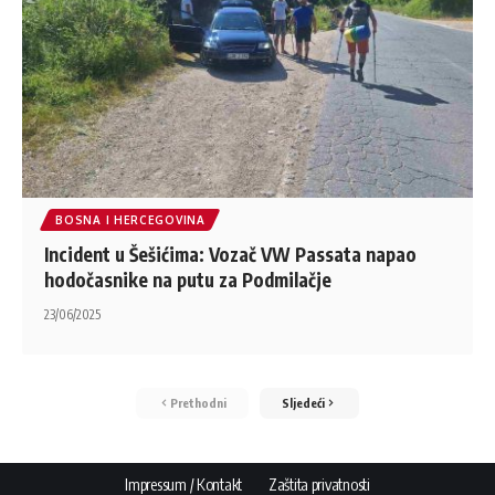
BOSNA I HERCEGOVINA
Incident u Šešićima: Vozač VW Passata napao
hodočasnike na putu za Podmilačje
23/06/2025
Prethodni
Sljedeći
Impressum / Kontakt
Zaštita privatnosti