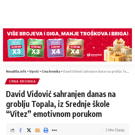
NovaBila.info
>
Vijesti
>
Crna kronika
>
David Vidović sahranjen danas na groblju Topala, iz Srednje škole “Vitez” emotivnom porukom
CRNA KRONIKA
David Vidović sahranjen danas na
groblju Topala, iz Srednje škole
“Vitez” emotivnom porukom
2 Min Čitanja