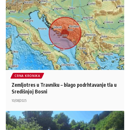
CRNA KRONIKA
Zemljotres u Travniku – blago podrhtavanje tla u
Središnjoj Bosni
10/08/2025