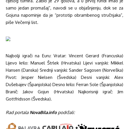
cijelog turnira. Zabio je 29 golova, a u prvoj rundi imao je
samo jedan promašaj”, navodi se u objašnjenju, dok se za
Gojuna napominje da je “prototip obrambenog stručnjaka”,
piše Večernji list.
Najbolji igrači na Euru: Vratar: Vincent Gerard (Francuska)
Lijevo krilo: Manuel Štrlek (Hrvatska) Lijevi vanjski: Mikkel
Hansen (Danska) Srednji vanjski: Sander Sagosen (Norveška)
Pivot: Jesper Nielsen (Švedska) Desni vanjski: Alex
Dušebajev (Španjolska) Desno krilo: Ferran Sole (Španjolska)
Branič: Jakov Gojun (Hrvatska) Najkorisniji igrač: Jim
Gottfridsson (Švedska).
Rad portala
NovaBila.info
podržali: