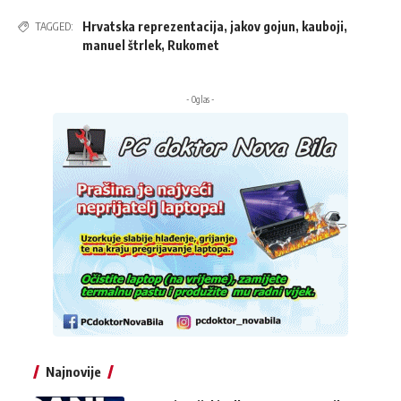
Hrvatska reprezentacija
,
jakov gojun
,
kauboji
,
TAGGED:
manuel štrlek
,
Rukomet
- Oglas -
Najnovije