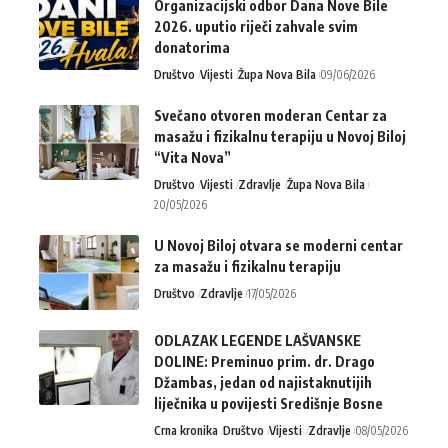
Organizacijski odbor Dana Nove Bile
2026. uputio riječi zahvale svim
donatorima
Društvo
Vijesti
Župa Nova Bila
09/06/2026
Svečano otvoren moderan Centar za
masažu i fizikalnu terapiju u Novoj Biloj
“Vita Nova”
Društvo
Vijesti
Zdravlje
Župa Nova Bila
20/05/2026
U Novoj Biloj otvara se moderni centar
za masažu i fizikalnu terapiju
Društvo
Zdravlje
17/05/2026
ODLAZAK LEGENDE LAŠVANSKE
DOLINE: Preminuo prim. dr. Drago
Džambas, jedan od najistaknutijih
liječnika u povijesti Središnje Bosne
Crna kronika
Društvo
Vijesti
Zdravlje
08/05/2026