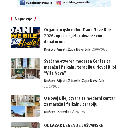
Najnovije
Organizacijski odbor Dana Nove Bile
2026. uputio riječi zahvale svim
donatorima
Društvo
Vijesti
Župa Nova Bila
09/06/2026
Svečano otvoren moderan Centar za
masažu i fizikalnu terapiju u Novoj Biloj
“Vita Nova”
Društvo
Vijesti
Zdravlje
Župa Nova Bila
20/05/2026
U Novoj Biloj otvara se moderni centar
za masažu i fizikalnu terapiju
Društvo
Zdravlje
17/05/2026
ODLAZAK LEGENDE LAŠVANSKE