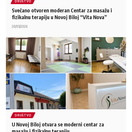
DRUŠTVO
Svečano otvoren moderan Centar za masažu i
fizikalnu terapiju u Novoj Biloj “Vita Nova”
20/05/2026
DRUŠTVO
U Novoj Biloj otvara se moderni centar za
masažu i fizikalnu terapiju