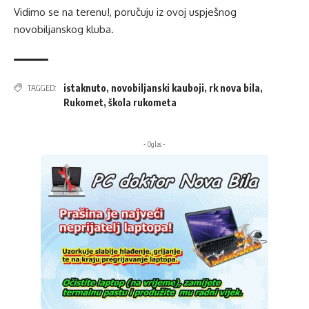
Vidimo se na terenu!, poručuju iz ovoj uspješnog
novobiljanskog kluba.
istaknuto
,
novobiljanski kauboji
,
rk nova bila
,
TAGGED:
Rukomet
,
škola rukometa
- Oglas -