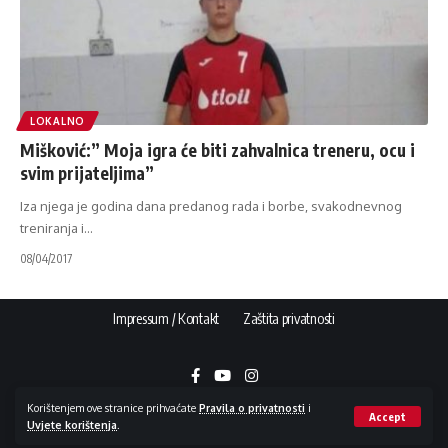
LOKALNO
Mišković:” Moja igra će biti zahvalnica treneru, ocu i
svim prijateljima”
Iza njega je godina dana predanog rada i borbe, svakodnevnog
treniranja i
…
08/04/2017
Impressum / Kontakt
Zaštita privatnosti
Korištenjem ove stranice prihvaćate
Pravila o privatnosti
i
Accept
Uvjete korištenja
.
Copyright © 2015 - 2026 NovaBila.info | E-mail:
info@novabila.info