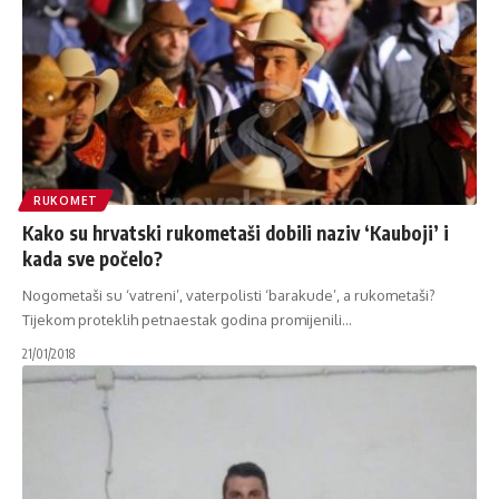
RUKOMET
Kako su hrvatski rukometaši dobili naziv ‘Kauboji’ i
kada sve počelo?
Nogometaši su ‘vatreni’, vaterpolisti ‘barakude’, a rukometaši?
Tijekom proteklih petnaestak godina promijenili
…
21/01/2018