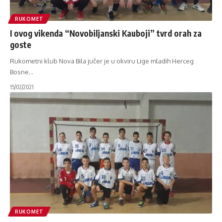
RUKOMET
I ovog vikenda “Novobiljanski Kauboji” tvrd orah za
goste
Rukometni klub Nova Bila jučer je u okviru Lige mladih Herceg
Bosne
…
15/02/2021
RUKOMET