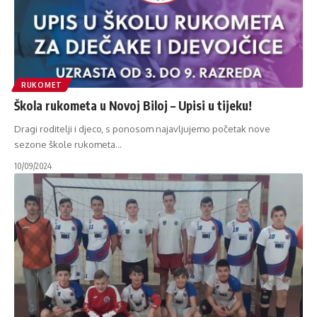
RUKOMET
Škola rukometa u Novoj Biloj – Upisi u tijeku!
Dragi roditelji i djeco, s ponosom najavljujemo početak nove
sezone škole rukometa
…
10/09/2024