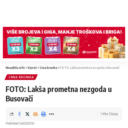
NovaBila.info
>
Vijesti
>
Crna kronika
>
FOTO: Lakša prometna nezgoda u Busovači
CRNA KRONIKA
FOTO: Lakša prometna nezgoda u
Busovači
1 Min Čitanja
Published 24/02/2016