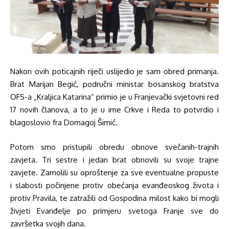
Nakon ovih poticajnih riječi uslijedio je sam obred primanja.
Brat Marijan Begić, područni ministar bosanskog bratstva
OFS-a „Kraljica Katarina“ primio je u Franjevački svjetovni red
17 novih članova, a to je u ime Crkve i Reda to potvrdio i
blagoslovio fra Domagoj Šimić.
Potom smo pristupili obredu obnove svečanih-trajnih
zavjeta. Tri sestre i jedan brat obnovili su svoje trajne
zavjete. Zamolili su oproštenje za sve eventualne propuste
i slabosti počinjene protiv obećanja evanđeoskog života i
protiv Pravila, te zatražili od Gospodina milost kako bi mogli
živjeti Evanđelje po primjeru svetoga Franje sve do
završetka svojih dana.