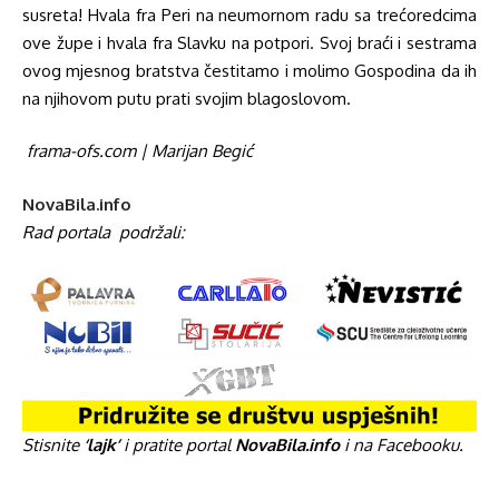
susreta! Hvala fra Peri na neumornom radu sa trećoredcima
ove župe i hvala fra Slavku na potpori. Svoj braći i sestrama
ovog mjesnog bratstva čestitamo i molimo Gospodina da ih
na njihovom putu prati svojim blagoslovom.
frama-ofs.com | Marijan Begić
NovaBila.info
Rad portala
podržali:
Stisnite
‘lajk’
i pratite portal
NovaBila.info
i na Facebooku.