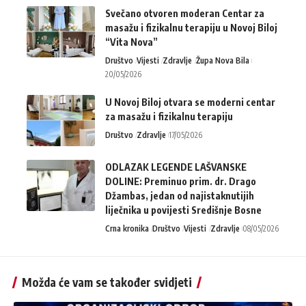
Svečano otvoren moderan Centar za
masažu i fizikalnu terapiju u Novoj Biloj
“Vita Nova”
Društvo
Vijesti
Zdravlje
Župa Nova Bila
20/05/2026
U Novoj Biloj otvara se moderni centar
za masažu i fizikalnu terapiju
Društvo
Zdravlje
17/05/2026
ODLAZAK LEGENDE LAŠVANSKE
DOLINE: Preminuo prim. dr. Drago
Džambas, jedan od najistaknutijih
liječnika u povijesti Središnje Bosne
Crna kronika
Društvo
Vijesti
Zdravlje
08/05/2026
Možda će vam se također svidjeti