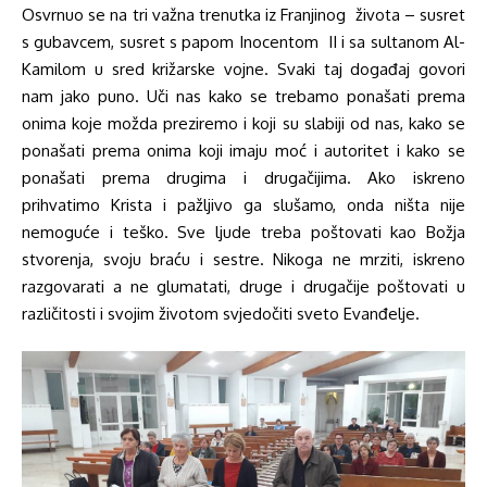
Osvrnuo se na tri važna trenutka iz Franjinog života – susret
s gubavcem, susret s papom Inocentom II i sa sultanom Al-
Kamilom u sred križarske vojne. Svaki taj događaj govori
nam jako puno. Uči nas kako se trebamo ponašati prema
onima koje možda preziremo i koji su slabiji od nas, kako se
ponašati prema onima koji imaju moć i autoritet i kako se
ponašati prema drugima i drugačijima. Ako iskreno
prihvatimo Krista i pažljivo ga slušamo, onda ništa nije
nemoguće i teško. Sve ljude treba poštovati kao Božja
stvorenja, svoju braću i sestre. Nikoga ne mrziti, iskreno
razgovarati a ne glumatati, druge i drugačije poštovati u
različitosti i svojim životom svjedočiti sveto Evanđelje.