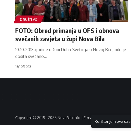
DRUŠTVO
FOTO: Obred primanja u OFS i obnova
svečanih zavjeta u župi Nova Bila
10.10.2018.godine u župi Duha Svetoga u Novoj Biloj bilo je
dosita svečano
…
13/10/2018
Copyright © 2015 - 2026 NovaBila.info | E-mail:
info@novabila.info
Korištenjem ove stra