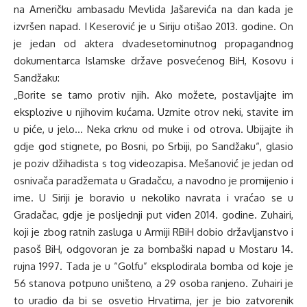
na Američku ambasadu Mevlida Jašarevića na dan kada je
izvršen napad. I Keserović je u Siriju otišao 2013. godine. On
je jedan od aktera dvadesetominutnog propagandnog
dokumentarca Islamske države posvećenog BiH, Kosovu i
Sandžaku:
„Borite se tamo protiv njih. Ako možete, postavljajte im
eksplozive u njihovim kućama. Uzmite otrov neki, stavite im
u piće, u jelo… Neka crknu od muke i od otrova. Ubijajte ih
gdje god stignete, po Bosni, po Srbiji, po Sandžaku“, glasio
je poziv džihadista s tog videozapisa. Mešanović je jedan od
osnivača paradžemata u Gradačcu, a navodno je promijenio i
ime. U Siriji je boravio u nekoliko navrata i vraćao se u
Gradačac, gdje je posljednji put viđen 2014. godine. Zuhairi,
koji je zbog ratnih zasluga u Armiji RBiH dobio državljanstvo i
pasoš BiH, odgovoran je za bombaški napad u Mostaru 14.
rujna 1997. Tada je u “Golfu” eksplodirala bomba od koje je
56 stanova potpuno uništeno, a 29 osoba ranjeno. Zuhairi je
to uradio da bi se osvetio Hrvatima, jer je bio zatvorenik