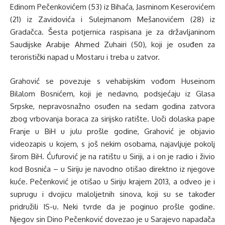
Edinom Pečenkovićem (53) iz Bihaća, Jasminom Keserovićem
(21) iz Zavidovića i Sulejmanom Mešanovićem (28) iz
Gradačca. Šesta potjernica raspisana je za državljaninom
Saudijske Arabije Ahmed Zuhairi (50), koji je osuđen za
teroristički napad u Mostaru i treba u zatvor.
Grahović se povezuje s vehabijskim vođom Huseinom
Bilalom Bosnićem, koji je nedavno, podsjećaju iz Glasa
Srpske, nepravosnažno osuđen na sedam godina zatvora
zbog vrbovanja boraca za sirijsko ratište. Uoči dolaska pape
Franje u BiH u julu prošle godine, Grahović je objavio
videozapis u kojem, s još nekim osobama, najavljuje pokolj
širom BiH. Ćufurović je na ratištu u Siriji, a i on je radio i živio
kod Bosnića – u Siriju je navodno otišao direktno iz njegove
kuće. Pečenković je otišao u Siriju krajem 2013, a odveo je i
suprugu i dvojicu maloljetnih sinova, koji su se također
pridružili IS-u. Neki tvrde da je poginuo prošle godine.
Njegov sin Dino Pečenković dovezao je u Sarajevo napadača