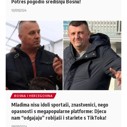
Potres pogodio središnju Bosnu!
10/09/2024
BOSNA I HERCEGOVINA
Mladima nisu idoli sportaši, znastvenici, nego
opasnosti s megapopularne platforme: Djecu
nam “odgajaju” robijaši i starlete s TikToka!
09/09/2024