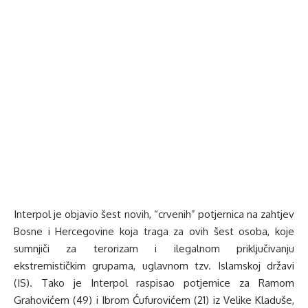
Interpol je objavio šest novih, “crvenih” potjernica na zahtjev
Bosne i Hercegovine koja traga za ovih šest osoba, koje
sumnjiči za terorizam i ilegalnom priključivanju
ekstremističkim grupama, uglavnom tzv. Islamskoj državi
(IS). Tako je Interpol raspisao potjernice za Ramom
Grahovićem (49) i Ibrom Ćufurovićem (21) iz Velike Kladuše,