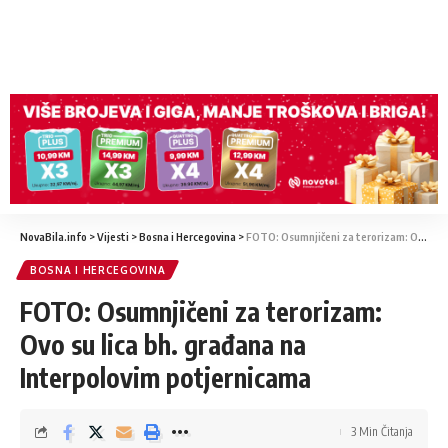
NovaBila.info
>
Vijesti
>
Bosna i Hercegovina
>
FOTO: Osumnjičeni za terorizam: Ovo su lica bh. građana na Interpolovim potjernicama
BOSNA I HERCEGOVINA
FOTO: Osumnjičeni za terorizam:
Ovo su lica bh. građana na
Interpolovim potjernicama
3 Min Čitanja