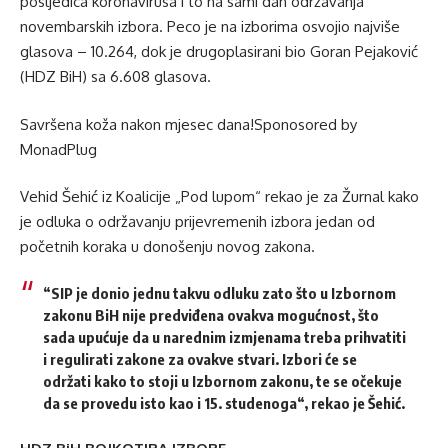
posljedica koronavirusa i to na sami dan održavanja
novembarskih izbora. Peco je na izborima osvojio najviše
glasova – 10.264, dok je drugoplasirani bio Goran Pejaković
(HDZ BiH) sa 6.608 glasova.
Savršena koža nakon mjesec dana!Sponosored by
MonadPlug
Vehid Šehić iz Koalicije „Pod lupom“ rekao je za Žurnal kako
je odluka o održavanju prijevremenih izbora jedan od
početnih koraka u donošenju novog zakona.
“SIP je donio jednu takvu odluku zato što u Izbornom
zakonu BiH nije predviđena ovakva mogućnost, što
sada upućuje da u narednim izmjenama treba prihvatiti
i regulirati zakone za ovakve stvari. Izbori će se
održati kako to stoji u Izbornom zakonu, te se očekuje
da se provedu isto kao i 15. studenoga“, rekao je Šehić.