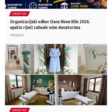
DRUŠTVO
Organizacijski odbor Dana Nove Bile 2026.
uputio riječi zahvale svim donatorima
09/06/2026
DRUŠTVO