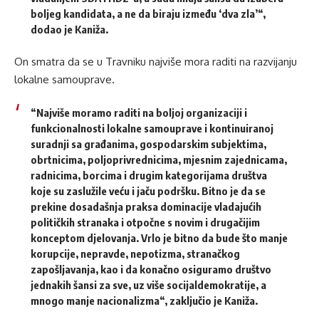
boljeg kandidata, a ne da biraju između ‘dva zla’“,
dodao je Kaniža.
On smatra da se u Travniku najviše mora raditi na razvijanju
lokalne samouprave.
“Najviše moramo raditi na boljoj organizaciji i
funkcionalnosti lokalne samouprave i kontinuiranoj
suradnji sa građanima, gospodarskim subjektima,
obrtnicima, poljoprivrednicima, mjesnim zajednicama,
radnicima, borcima i drugim kategorijama društva
koje su zaslužile veću i jaču podršku. Bitno je da se
prekine dosadašnja praksa dominacije vladajućih
političkih stranaka i otpočne s novim i drugačijim
konceptom djelovanja. Vrlo je bitno da bude što manje
korupcije, nepravde, nepotizma, stranačkog
zapošljavanja, kao i da konačno osiguramo društvo
jednakih šansi za sve, uz više socijaldemokratije, a
mnogo manje nacionalizma“, zaključio je Kaniža.