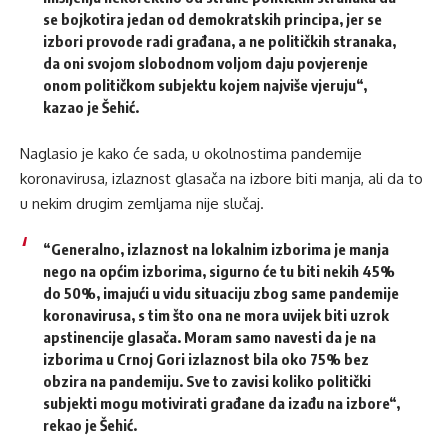
se bojkotira jedan od demokratskih principa, jer se
izbori provode radi građana, a ne političkih stranaka,
da oni svojom slobodnom voljom daju povjerenje
onom političkom subjektu kojem najviše vjeruju“,
kazao je Šehić.
Naglasio je kako će sada, u okolnostima pandemije
koronavirusa, izlaznost glasača na izbore biti manja, ali da to
u nekim drugim zemljama nije slučaj.
“Generalno, izlaznost na lokalnim izborima je manja
nego na općim izborima, sigurno će tu biti nekih 45%
do 50%, imajući u vidu situaciju zbog same pandemije
koronavirusa, s tim što ona ne mora uvijek biti uzrok
apstinencije glasača. Moram samo navesti da je na
izborima u Crnoj Gori izlaznost bila oko 75% bez
obzira na pandemiju. Sve to zavisi koliko politički
subjekti mogu motivirati građane da izađu na izbore“,
rekao je Šehić.