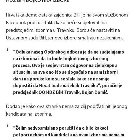
HDZ BiH BOJKOTIRA IZBORE
Hrvatska demokratska zajednica BiH je na svom službenom
Facebook profilu istakla kako neće sudjelovati na
predstojećim izborima u Travniku. Borbu će nastaviti na
Ustavnom sudu BiH, jer ove izbore smatraju nezakonitim.
“Odluka našeg Općinskog odbora je da ne sudjelujemo
na izborima i da to bude bojkot ovog izbornog
procesa. Ovo je svojevrstan odgovor na cjelokupnu
situaciju, na sve ono što se događalo na sam izborni
dan i na poruke koje su se slale kako se ne smije
dopustiti da Hrvat bude načelnik Travnika“, poručio je
predsjednik OO HDZ BiH Travnik, Bojan Domić.
Dodao je kako ova stranka nema za cilj podržati niti jednog
kandidata na izborima.
“Želim nedvosmisleno poručiti da o bilo kakvoj
potpori nekom od kandidata na ovim izborima nema ni