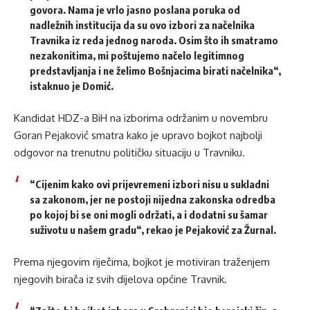
govora. Nama je vrlo jasno poslana poruka od
nadležnih institucija da su ovo izbori za načelnika
Travnika iz reda jednog naroda. Osim što ih smatramo
nezakonitima, mi poštujemo načelo legitimnog
predstavljanja i ne želimo Bošnjacima birati načelnika“,
istaknuo je Domić.
Kandidat HDZ-a BiH na izborima održanim u novembru
Goran Pejaković smatra kako je upravo bojkot najbolji
odgovor na trenutnu političku situaciju u Travniku.
“Cijenim kako ovi prijevremeni izbori nisu u sukladni
sa zakonom, jer ne postoji nijedna zakonska odredba
po kojoj bi se oni mogli održati, a i dodatni su šamar
suživotu u našem gradu“, rekao je Pejaković za Žurnal.
Prema njegovim riječima, bojkot je motiviran traženjem
njegovih birača iz svih dijelova općine Travnik.