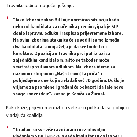
Travniku jedino moguće rješenje.
“Iako Izborni zakon BiH nije normirao situaciju kada
neko od kandidata za načelnika premine, ipak je SIP
donio ispravnu odluku i raspisao prijevremene izbore.
Na ovim izborima utakmica će se voditi samo između
dva kandidata, a moja želja je da sve bude fer i
korektno. Opozicija u Travniku prvi put izlazi sa
zajedničkim kandidatom, a što se također može
smatrati pozitivnom odlukom. Na izbore idemo sa
nazivom i sloganom „Naša travnička priča“ i
pobjeđujemo one koji su vladali već 30 godina. Došlo je
vrijeme za promjene i građani će pokazati da žele nove
snage i nove ideje“, kazao je Kaniža za Žurnal.
Kako kaže, prijevremeni izbori velika su prilika da se pobijedi
vladajuća koalicija.
“Građani su sve više razočarani i nezadovoljni
vladanjem SDA i HDZ-a, a sada imaju šansu da izaberu