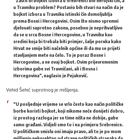
“Zašto
bi bojkot izbora u Srebrenici bio herojski čin,
a
u
Travniku problem?
Postavio bih stvari na način da je
bojkot izbora u Travniku istinski čin domoljublja
prema Bosni i Hercegovini. Osim što nismo spremni
djelovati suprotno zakonu, posebno je neprihvatljivo
da se u srcu Bosne i Hercegovine, u Travniku kao
sredini koja bi trebala biti primjer, šalje poruka kako
Hrvat ne smije biti načelnik općine ili da mu se prijeti
stavljanjem mete na čelo.
To je poraz Bosne i
Hercegovine, a ne ovaj bojkot.
Ovim prijevremenim
izborima gube svi Travničani, ali i Bosna i
Hercegovina“, naglasio je Pejaković.
Vehid Šehić suprotnog je mišljenja.
“U posljednje vrijeme se vrlo često kao način političke
borbe koristi bojkot, koji nikome neće donijeti dobro,
iz prostog razloga jer se time ništa ne dobije, gube
samo građani. Vidjeli smo to i na primjeru Srebrenice.
U političkom smislu oni imaju pravo, ali to je po mom
mišljenju nekorektno od strane političkih stranaka da