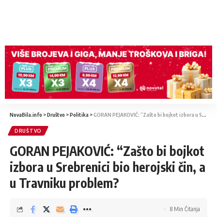
NovaBila.info
>
Društvo
>
Politika
>
GORAN PEJAKOVIĆ: “Zašto bi bojkot izbora u Srebrenici bio herojski čin, a u Travniku problem?
DRUŠTVO
GORAN PEJAKOVIĆ: “Zašto bi bojkot
izbora u Srebrenici bio herojski čin, a
u Travniku problem?
8 Min Čitanja