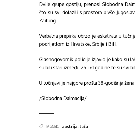
Dvije grupe gostiju, prenosi Slobodna Dalmac
što su svi dolazili s prostora bivše Jugoslav
Zaitung.
Verbalna prepirka ubrzo je eskalirala u tučn
podrijetlom iz Hrvatske, Srbije i BiH.
Glasnogovornik policije izjavio je kako su la
su bili stari između 25 i 61 godine te su svi bil
U tučnjavi je najgore prošla 38-godišnja žena
/Slobodna Dalmacija/
TAGGED:
austrija
,
tuča