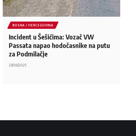
BOSNA I HERCEGOVINA
Incident u Šešićima: Vozač VW
Passata napao hodočasnike na putu
za Podmilačje
23/06/2025