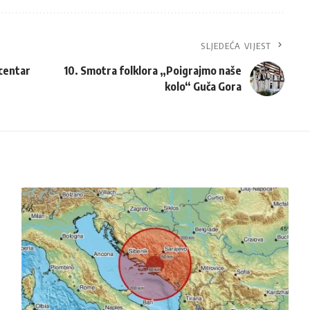
SLJEDEĆA VIJEST
 centar
10. Smotra folklora „Poigrajmo naše
kolo“ Guča Gora