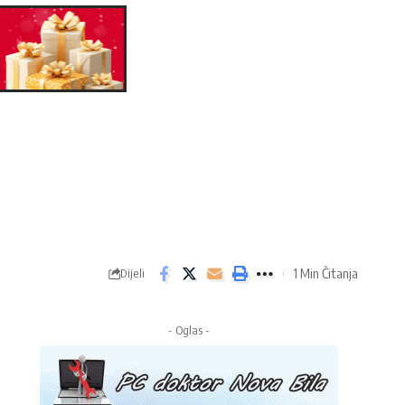
1 Min Čitanja
Dijeli
- Oglas -