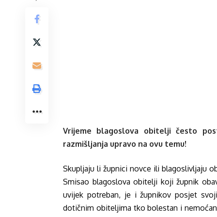
Vrijeme blagoslova obitelji često po
razmišljanja upravo na ovu temu!
Skupljaju li župnici novce ili blagoslivljaju 
Smisao blagoslova obitelji koji župnik oba
uvijek potreban, je i župnikov posjet svoj
dotičnim obiteljima tko bolestan i nemoćan t