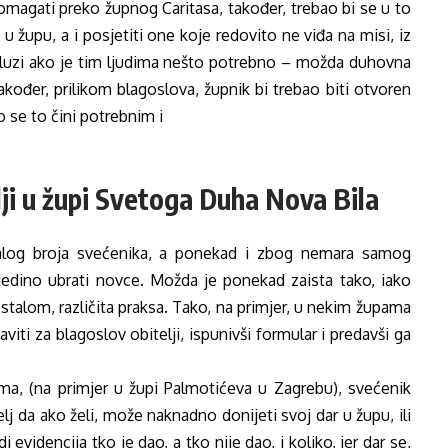
magati preko župnog Caritasa, također, trebao bi se u to
u župu, a i posjetiti one koje redovito ne viđa na misi, iz
usluzi ako je tim ljudima nešto potrebno – možda duhovna
akođer, prilikom blagoslova, župnik bi trebao biti otvoren
ko se to čini potrebnim i
ji u župi Svetoga Duha Nova Bila
log broja svećenika, a ponekad i zbog nemara samog
jedino ubrati novce. Možda je ponekad zaista tako, iako
talom, različita praksa. Tako, na primjer, u nekim župama
aviti za blagoslov obitelji, ispunivši formular i predavši ga
ma, (na primjer u župi Palmotićeva u Zagrebu), svećenik
j da ako želi, može naknadno donijeti svoj dar u župu, ili
evidencija tko je dao, a tko nije dao, i koliko, jer dar se,