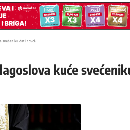
e svećeniku dati novci?
blagoslova kuće svećenik