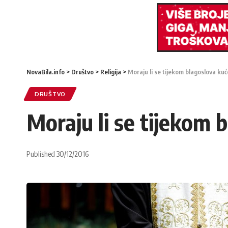
NovaBila.info
>
Društvo
>
Religija
>
Moraju li se tijekom blagoslova kuć
DRUŠTVO
Moraju li se tijekom 
Published 30/12/2016