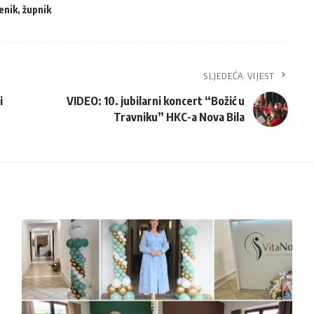
enik
,
župnik
SLJEDEĆA VIJEST
i
VIDEO: 10. jubilarni koncert “Božić u
Travniku” HKC-a Nova Bila