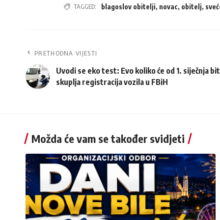
TAGGED:
blagoslov obitelji
,
novac
,
obitelj
,
sveć
PRETHODNA VIJESTI
Uvodi se eko test: Evo koliko će od 1. siječnja bit
skuplja registracija vozila u FBiH
Možda će vam se također svidjeti