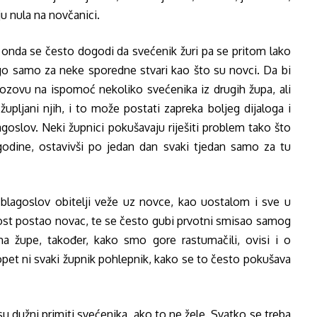
ju nula na novčanici.
a, onda se često dogodi da svećenik žuri pa se pritom lako
ego samo za neke sporedne stvari kao što su novci. Da bi
ozovu na ispomoć nekoliko svećenika iz drugih župa, ali
župljani njih, i to može postati zapreka boljeg dijaloga i
goslov. Neki župnici pokušavaju riješiti problem tako što
e godine, ostavivši po jedan dan svaki tjedan samo za tu
e blagoslov obitelji veže uz novce, kao uostalom i sve u
nost postao novac, te se često gubi prvotni smisao samog
ma župe, također, kako smo gore rastumačili, ovisi i o
e opet ni svaki župnik pohlepnik, kako se to često pokušava
su dužni primiti svećenika, ako to ne žele. Svatko se treba