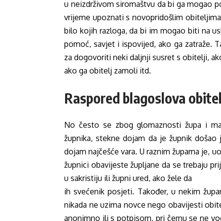
u neizdrživom siromaštvu da bi ga mogao po
vrijeme upoznati s novopridošlim obiteljima 
bilo kojih razloga, da bi im mogao biti na 
pomoć, savjet i ispovijed, ako ga zatraže. T
za dogovoriti neki daljnji susret s obitelji, a
ako ga obitelj zamoli itd.
Raspored blagoslova obitel
No često se zbog glomaznosti župa i ma
župnika, stekne dojam da je župnik došao 
dojam najčešće vara. U raznim župama je, uos
župnici obavijeste župljane da se trebaju prij
u sakristiju ili župni ured, ako žele da
ih svećenik posjeti. Također, u nekim župa
nikada ne uzima novce nego obavijesti obitel
anonimno ili s potpisom, pri čemu se ne vodi 