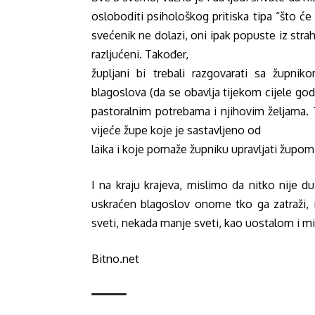
osloboditi psihološkog pritiska tipa “što će 
svećenik ne dolazi, oni ipak popuste iz str
razljućeni. Također,
župljani bi trebali razgovarati sa župni
blagoslova (da se obavlja tijekom cijele god
pastoralnim potrebama i njihovim željama. T
vijeće župe koje je sastavljeno od
laika i koje pomaže župniku upravljati župom
I na kraju krajeva, mislimo da nitko nije d
uskraćen blagoslov onome tko ga zatraži, 
sveti, nekada manje sveti, kao uostalom i mi 
Bitno.net