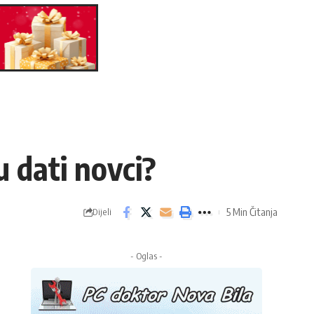
u dati novci?
5 Min Čitanja
Dijeli
- Oglas -