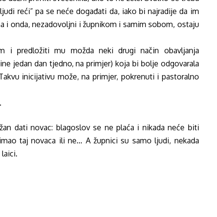
ljudi reći” pa se neće događati da, iako bi najradije da im
aha i onda, nezadovoljni i župnikom i samim sobom, ostaju
kom i predložiti mu možda neki drugi način obavljanja
ine jedan dan tjedno, na primjer) koja bi bolje odgovarala
akvu inicijativu može, na primjer, pokrenuti i pastoralno
.
užan dati novac: blagoslov se ne plaća i nikada neće biti
imao taj novaca ili ne… A župnici su samo ljudi, nekada
laici.