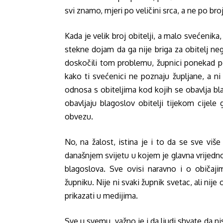
svi znamo, mjeri po veličini srca, a ne po bro
Kada je velik broj obitelji, a malo svećenik
stekne dojam da ga nije briga za obitelj n
doskočili tom problemu, župnici ponekad p
kako ti svećenici ne poznaju župljane, a ni 
odnosa s obiteljima kod kojih se obavlja bla
obavljaju blagoslov obitelji tijekom cijel
obvezu.
No, na žalost, istina je i to da se sve viš
današnjem svijetu u kojem je glavna vrijed
blagoslova. Sve ovisi naravno i o običaji
župniku. Nije ni svaki župnik svetac, ali nij
prikazati u medijima.
Sve u svemu, važno je i da ljudi shvate da ni