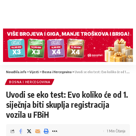
NovaBila.info
>
Vijesti
>
Bosna i Hercegovina
>
Uvodi se eko test: Evo koliko će od 1. siječnja biti skuplja registracija vozila u FBiH
BOSNA I HERCEGOVINA
Uvodi se eko test: Evo koliko će od 1.
siječnja biti skuplja registracija
vozila u FBiH
1 Min Čitanja