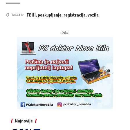
FBiH
,
poskupljenje
,
registracija
,
vozila
TAGGED:
- Oglas -
Najnovije