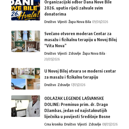
Organizacijski odbor Dana Nove Bile
2026. uputio riječi zahvale svim
donatorima
Društvo
Vijesti
Župa Nova Bila
09/06/2026
Svečano otvoren moderan Centar za
masažu i fizikalnu terapiju u Novoj Biloj
“Vita Nova”
Društvo
Vijesti
Zdravlje
Župa Nova Bila
20/05/2026
U Novoj Biloj otvara se moderni centar
za masažu i fizikalnu terapiju
Društvo
Zdravlje
17/05/2026
ODLAZAK LEGENDE LAŠVANSKE
DOLINE: Preminuo prim. dr. Drago
Džambas, jedan od najistaknutijih
liječnika u povijesti Središnje Bosne
Crna kronika
Društvo
Vijesti
Zdravlje
08/05/2026