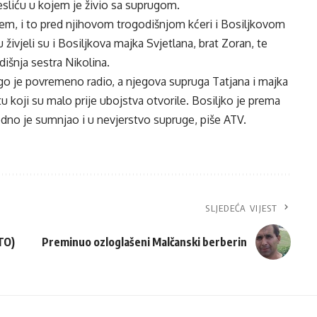
esliću u kojem je živio sa suprugom.
em, i to pred njihovom trogodišnjom kćeri i Bosiljkovom
vjeli su i Bosiljkova majka Svjetlana, brat Zoran, te
šnja sestra Nikolina.
go je povremeno radio, a njegova supruga Tatjana i majka
u koji su malo prije ubojstva otvorile. Bosiljko je prema
odno je sumnjao i u nevjerstvo supruge, piše
ATV
.
SLJEDEĆA VIJEST
OTO)
Preminuo ozloglašeni Malčanski berberin