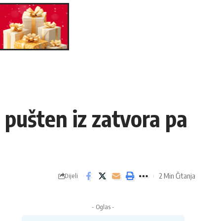
pušten iz zatvora pa
2 Min Čitanja
Dijeli
- Oglas -