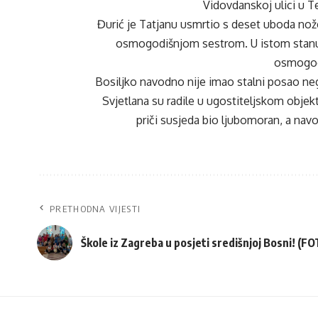
Vidovdanskoj ulici u T
Đurić je Tatjanu usmrtio s deset uboda nož
osmogodišnjom sestrom. U istom stanu ži
osmogodi
Bosiljko navodno nije imao stalni posao ne
Svjetlana su radile u ugostiteljskom objekt
priči susjeda bio ljubomoran, a nav
PRETHODNA VIJESTI
Škole iz Zagreba u posjeti središnjoj Bosni! (F