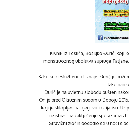
Krvnik iz Teslića, Bosiljko Đurić, koj
monstruoznog ubojstva supruge Tatjane,
Kako se neslužbeno doznaje, Đurić je nožem i
tako nanio
Đurić je na uvjetnu slobodu pušten nako
On je pred Okružnim sudom u Doboju 2016.
koji je sklopljen na njegovu inicijativu. U 
inzistirao na zaključenju sporazuma zbo
Stravični zločin dogodio se u noći s d