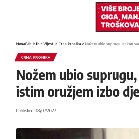
NovaBila.info
>
Vijesti
>
Crna kronika
>
Nožem ubio suprugu, nakon samo
CRNA KRONIKA
Nožem ubio suprugu, 
istim oružjem izbo dj
Published 08/07/2022