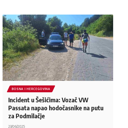
BOSNA I HERCEGOVINA
Incident u Šešićima: Vozač VW
Passata napao hodočasnike na putu
za Podmilačje
23/06/2025