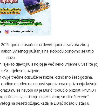
i je 2016. godine osuđen na devet godina zatvora zbog
 nakon uvjetnog puštanja na slobodu ponovno se latio
noža.
sjekao djevojku s kojoj je već neko vrijeme u vezi te joj
 teške tjelesne ozljede.
n dvije trećine odslužene kazne, odnosno šest godina.
 godine osuđen na osnovi sporazuma o priznanju krivnje
sporazumu se navodi da je Đurić “odlučio priznati krivnju i
g grižnje savjesti koju osjeća zbog smrti oštećene”.
evetog na deseti ožujak, kada je Đurić došao u stan u