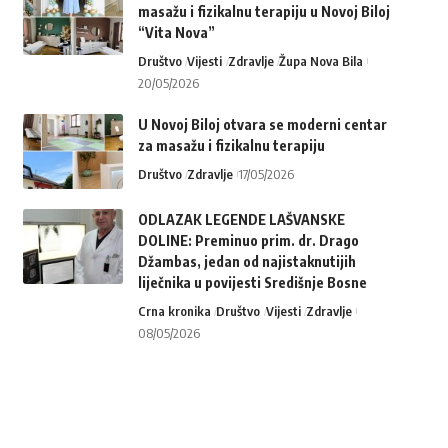
masažu i fizikalnu terapiju u Novoj Biloj
“Vita Nova”
Društvo
Vijesti
Zdravlje
Župa Nova Bila
20/05/2026
U Novoj Biloj otvara se moderni centar
za masažu i fizikalnu terapiju
Društvo
Zdravlje
17/05/2026
ODLAZAK LEGENDE LAŠVANSKE
DOLINE: Preminuo prim. dr. Drago
Džambas, jedan od najistaknutijih
liječnika u povijesti Središnje Bosne
Crna kronika
Društvo
Vijesti
Zdravlje
08/05/2026