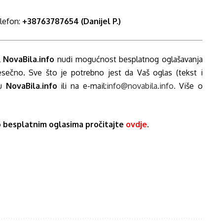
elefon:
+38763787654 (Danijel P.)
l
NovaBila.info
nudi mogućnost besplatnog oglašavanja
esečno. Sve što je potrebno jest da Vaš oglas (tekst i
cu
NovaBila.info
ili na e-mail:
info@novabila.info
.
Više o
 o besplatnim oglasima pročitajte
ovdje
.