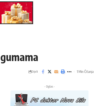
sa gumama
1 Min Čitanja
Dijeli
- Oglas -