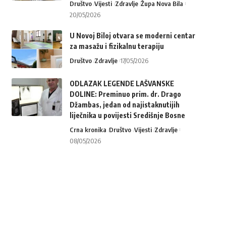
Društvo
Vijesti
Zdravlje
Župa Nova Bila
20/05/2026
U Novoj Biloj otvara se moderni centar
za masažu i fizikalnu terapiju
Društvo
Zdravlje
17/05/2026
ODLAZAK LEGENDE LAŠVANSKE
DOLINE: Preminuo prim. dr. Drago
Džambas, jedan od najistaknutijih
liječnika u povijesti Središnje Bosne
Crna kronika
Društvo
Vijesti
Zdravlje
08/05/2026