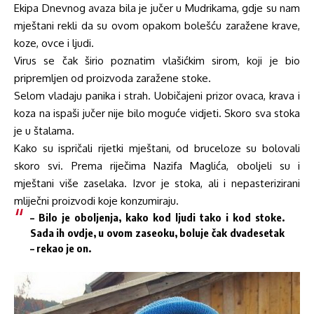
Ekipa Dnevnog avaza bila je jučer u Mudrikama, gdje su nam
mještani rekli da su ovom opakom bolešću zaražene krave,
koze, ovce i ljudi.
Virus se čak širio poznatim vlašićkim sirom, koji je bio
pripremljen od proizvoda zaražene stoke.
Selom vladaju panika i strah. Uobičajeni prizor ovaca, krava i
koza na ispaši jučer nije bilo moguće vidjeti. Skoro sva stoka
je u štalama.
Kako su ispričali rijetki mještani, od bruceloze su bolovali
skoro svi. Prema riječima Nazifa Maglića, oboljeli su i
mještani više zaselaka. Izvor je stoka, ali i nepasterizirani
mliječni proizvodi koje konzumiraju.
– Bilo je oboljenja, kako kod ljudi tako i kod stoke.
Sada ih ovdje, u ovom zaseoku, boluje čak dvadesetak
– rekao je on.