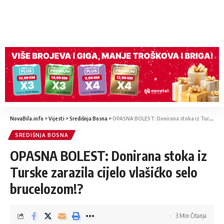
NovaBila.info
>
Vijesti
>
Središnja Bosna
>
OPASNA BOLEST: Donirana stoka iz Turske zarazila cijelo vlašićko selo brucelozom!?
SREDIŠNJA BOSNA
OPASNA BOLEST: Donirana stoka iz
Turske zarazila cijelo vlašićko selo
brucelozom!?
3 Min Čitanja