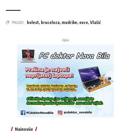
bolest
,
bruceloza
,
mudrike
,
ovce
,
Vlašić
TAGGED:
- Oglas -
Najnovije