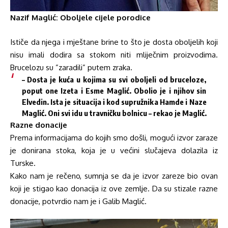
Nazif Maglić: Oboljele cijele porodice
Ističe da njega i mještane brine to što je dosta oboljelih koji
nisu imali dodira sa stokom niti mliječnim proizvodima.
Brucelozu su ”zaradili” putem zraka.
– Dosta je kuća u kojima su svi oboljeli od bruceloze,
poput one Izeta i Esme Maglić. Obolio je i njihov sin
Elvedin. Ista je situacija i kod supružnika Hamde i Naze
Maglić. Oni svi idu u travničku bolnicu – rekao je Maglić.
Razne donacije
Prema informacijama do kojih smo došli, mogući izvor zaraze
je donirana stoka, koja je u većini slučajeva dolazila iz
Turske.
Kako nam je rečeno, sumnja se da je izvor zareze bio ovan
koji je stigao kao donacija iz ove zemlje. Da su stizale razne
donacije, potvrdio nam je i Galib Maglić.