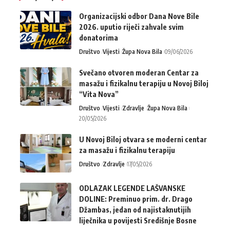
Organizacijski odbor Dana Nove Bile
2026. uputio riječi zahvale svim
donatorima
Društvo
Vijesti
Župa Nova Bila
09/06/2026
Svečano otvoren moderan Centar za
masažu i fizikalnu terapiju u Novoj Biloj
“Vita Nova”
Društvo
Vijesti
Zdravlje
Župa Nova Bila
20/05/2026
U Novoj Biloj otvara se moderni centar
za masažu i fizikalnu terapiju
Društvo
Zdravlje
17/05/2026
ODLAZAK LEGENDE LAŠVANSKE
DOLINE: Preminuo prim. dr. Drago
Džambas, jedan od najistaknutijih
liječnika u povijesti Središnje Bosne