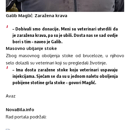
Galib Maglić: Zaražena krava
– Dobivali smo donacije. Meni su veterinari utvrdili da
je zaražena krava, pa su je ubili. Dosta nas se sad ovdje
bori s tim – naveo je Galib.
Masovno ubijanje stoke
Zbog masovnog oboljenja stoke od bruceloze, u njihovo
selo dolazili su veterinari koji su pregledali životinje.
– Ima dosta zaražene stoke koju veterinari uspavaju
injekcijama. Sjećam se da su u jednom naletu oboljenja
pobijene stotine grla stoke – govori Maglić.
Avaz
NovaBila.info
Rad portala podržali: