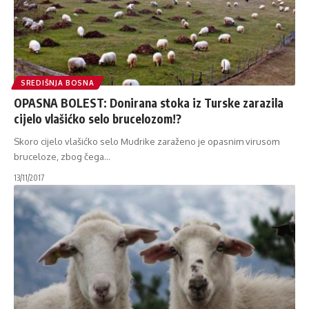
SREDIŠNJA BOSNA
OPASNA BOLEST: Donirana stoka iz Turske zarazila
cijelo vlašićko selo brucelozom!?
Skoro cijelo vlašićko selo Mudrike zaraženo je opasnim virusom
bruceloze, zbog čega
…
13/11/2017