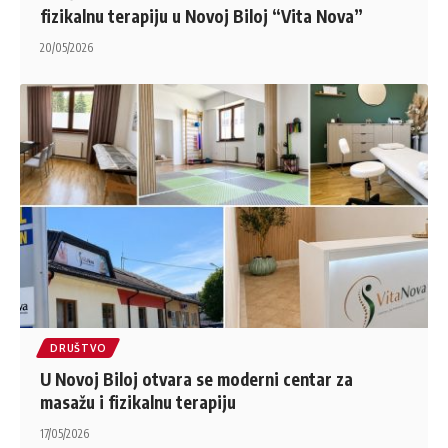
fizikalnu terapiju u Novoj Biloj “Vita Nova”
20/05/2026
DRUŠTVO
U Novoj Biloj otvara se moderni centar za
masažu i fizikalnu terapiju
17/05/2026