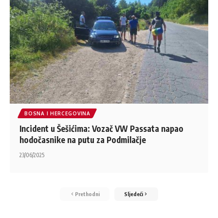
BOSNA I HERCEGOVINA
Incident u Šešićima: Vozač VW Passata napao
hodočasnike na putu za Podmilačje
23/06/2025
Prethodni
Sljedeći