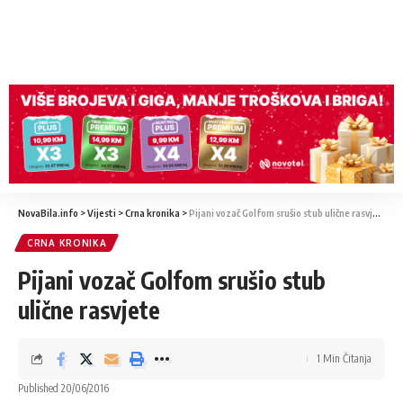
NovaBila.info
>
Vijesti
>
Crna kronika
>
Pijani vozač Golfom srušio stub ulične rasvjete
CRNA KRONIKA
Pijani vozač Golfom srušio stub
ulične rasvjete
1 Min Čitanja
Published 20/06/2016