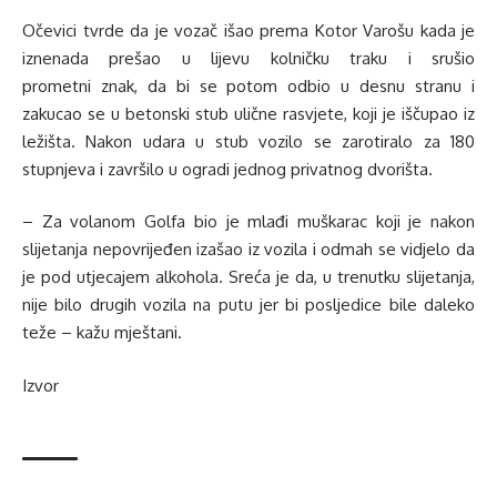
Očevici tvrde da je vozač išao prema Kotor Varošu kada je
iznenada prešao u lijevu kolničku traku i srušio
prometni znak, da bi se potom odbio u desnu stranu i
zakucao se u betonski stub ulične rasvjete, koji je iščupao iz
ležišta. Nakon udara u stub vozilo se zarotiralo za 180
stupnjeva i završilo u ogradi jednog privatnog dvorišta.
– Za volanom Golfa bio je mlađi muškarac koji je nakon
slijetanja nepovrijeđen izašao iz vozila i odmah se vidjelo da
je pod utjecajem alkohola. Sreća je da, u trenutku slijetanja,
nije bilo drugih vozila na putu jer bi posljedice bile daleko
teže – kažu mještani.
Izvor