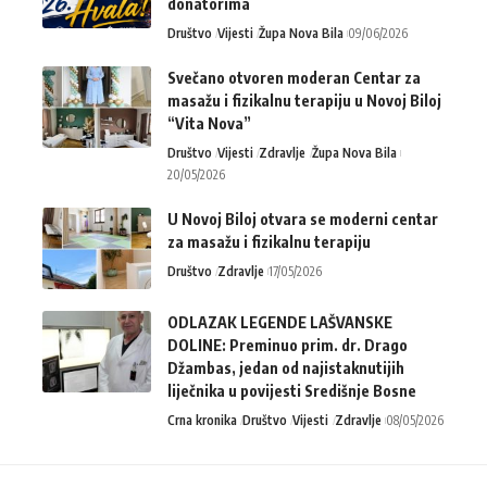
donatorima
Društvo
Vijesti
Župa Nova Bila
09/06/2026
Svečano otvoren moderan Centar za
masažu i fizikalnu terapiju u Novoj Biloj
“Vita Nova”
Društvo
Vijesti
Zdravlje
Župa Nova Bila
20/05/2026
U Novoj Biloj otvara se moderni centar
za masažu i fizikalnu terapiju
Društvo
Zdravlje
17/05/2026
ODLAZAK LEGENDE LAŠVANSKE
DOLINE: Preminuo prim. dr. Drago
Džambas, jedan od najistaknutijih
liječnika u povijesti Središnje Bosne
Crna kronika
Društvo
Vijesti
Zdravlje
08/05/2026