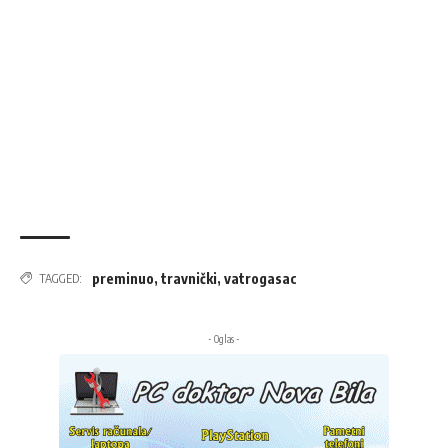
preminuo
,
travnički
,
vatrogasac
TAGGED:
- Oglas -