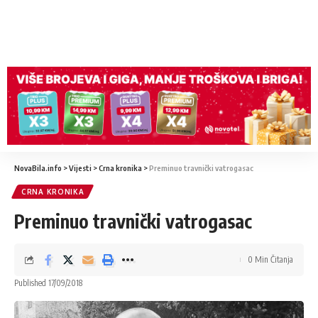
NovaBila.info
>
Vijesti
>
Crna kronika
>
Preminuo travnički vatrogasac
CRNA KRONIKA
Preminuo travnički vatrogasac
0 Min Čitanja
Published 17/09/2018