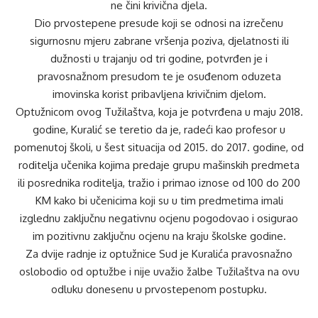
ne čini krivična djela.
Dio prvostepene presude koji se odnosi na izrečenu
sigurnosnu mjeru zabrane vršenja poziva, djelatnosti ili
dužnosti u trajanju od tri godine, potvrđen je i
pravosnažnom presudom te je osuđenom oduzeta
imovinska korist pribavljena krivičnim djelom.
Optužnicom ovog Tužilaštva, koja je potvrđena u maju 2018.
godine, Kuralić se teretio da je, radeći kao profesor u
pomenutoj školi, u šest situacija od 2015. do 2017. godine, od
roditelja učenika kojima predaje grupu mašinskih predmeta
ili posrednika roditelja, tražio i primao iznose od 100 do 200
KM kako bi učenicima koji su u tim predmetima imali
izglednu zaključnu negativnu ocjenu pogodovao i osigurao
im pozitivnu zaključnu ocjenu na kraju školske godine.
Za dvije radnje iz optužnice Sud je Kuralića pravosnažno
oslobodio od optužbe i nije uvažio žalbe Tužilaštva na ovu
odluku donesenu u prvostepenom postupku.