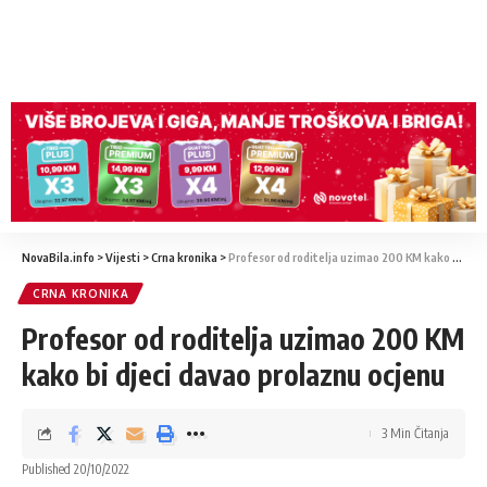
NovaBila.info
>
Vijesti
>
Crna kronika
>
Profesor od roditelja uzimao 200 KM kako bi djeci davao prolaznu ocjenu
CRNA KRONIKA
Profesor od roditelja uzimao 200 KM
kako bi djeci davao prolaznu ocjenu
3 Min Čitanja
Published 20/10/2022