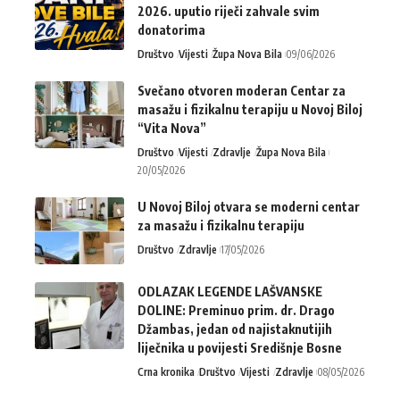
2026. uputio riječi zahvale svim
donatorima
Društvo
Vijesti
Župa Nova Bila
09/06/2026
Svečano otvoren moderan Centar za
masažu i fizikalnu terapiju u Novoj Biloj
“Vita Nova”
Društvo
Vijesti
Zdravlje
Župa Nova Bila
20/05/2026
U Novoj Biloj otvara se moderni centar
za masažu i fizikalnu terapiju
Društvo
Zdravlje
17/05/2026
ODLAZAK LEGENDE LAŠVANSKE
DOLINE: Preminuo prim. dr. Drago
Džambas, jedan od najistaknutijih
liječnika u povijesti Središnje Bosne
Crna kronika
Društvo
Vijesti
Zdravlje
08/05/2026