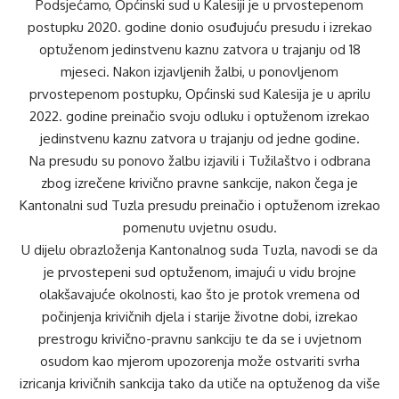
Podsjećamo, Općinski sud u Kalesiji je u prvostepenom
postupku 2020. godine donio osuđujuću presudu i izrekao
optuženom jedinstvenu kaznu zatvora u trajanju od 18
mjeseci. Nakon izjavljenih žalbi, u ponovljenom
prvostepenom postupku, Općinski sud Kalesija je u aprilu
2022. godine preinačio svoju odluku i optuženom izrekao
jedinstvenu kaznu zatvora u trajanju od jedne godine.
Na presudu su ponovo žalbu izjavili i Tužilaštvo i odbrana
zbog izrečene krivično pravne sankcije, nakon čega je
Kantonalni sud Tuzla presudu preinačio i optuženom izrekao
pomenutu uvjetnu osudu.
U dijelu obrazloženja Kantonalnog suda Tuzla, navodi se da
je prvostepeni sud optuženom, imajući u vidu brojne
olakšavajuće okolnosti, kao što je protok vremena od
počinjenja krivičnih djela i starije životne dobi, izrekao
prestrogu krivično-pravnu sankciju te da se i uvjetnom
osudom kao mjerom upozorenja može ostvariti svrha
izricanja krivičnih sankcija tako da utiče na optuženog da više