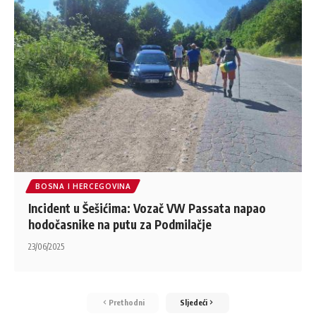
BOSNA I HERCEGOVINA
Incident u Šešićima: Vozač VW Passata napao
hodočasnike na putu za Podmilačje
23/06/2025
Prethodni
Sljedeći