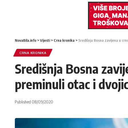
NovaBila.info
>
Vijesti
>
Crna kronika
>
Središnja Bosna zavijena u crno
CRNA KRONIKA
Središnja Bosna zavij
preminuli otac i dvoji
Published 08/09/2020