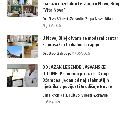
masažu i fizikalnu terapiju u Novoj Biloj
“Vita Nova”
Društvo
Vijesti
Zdravlje
Župa Nova Bila
20/05/2026
U Novoj Biloj otvara se moderni centar
za masažu i fizikalnu terapiju
Društvo
Zdravlje
17/05/2026
ODLAZAK LEGENDE LAŠVANSKE
DOLINE: Preminuo prim. dr. Drago
Džambas, jedan od najistaknutijih
liječnika u povijesti Središnje Bosne
Crna kronika
Društvo
Vijesti
Zdravlje
08/05/2026