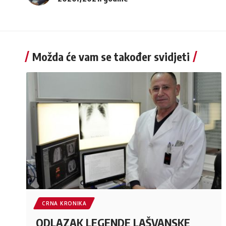
Možda će vam se također svidjeti
CRNA KRONIKA
ODLAZAK LEGENDE LAŠVANSKE