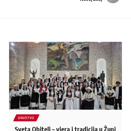
DRUŠTVO
Sveta Obitelj – vjera i tradicija u Župi