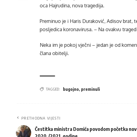
oca Hajrudina, nova tragedija.
Preminuo je i Haris Duraković, Adisov brat, 
posljedica koronavirusa. – Na ovakvu tragedi
Neka im je pokoj vječni – jedan je od komenta
člana obitelji.
TAGGED:
bugojno
,
preminuli
PRETHODNA VIJESTI
Čestitka ministra Domića povodom početka nov
2020./2021. godine