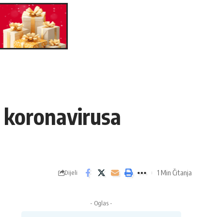
a koronavirusa
1 Min Čitanja
Dijeli
- Oglas -