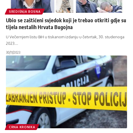
SREDIŠNJA BOSNA
Ubio se zaštićeni svjedok koji je trebao otkriti gdje su
tijela nestalih Hrvata Bugojna
U Večernjem listu BiH u tiskanom izdanju u četvrtak, 30. studenoga
2023.
…
30/11/2023
CRNA KRONIKA