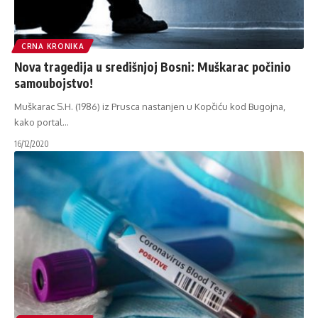
CRNA KRONIKA
Nova tragedija u središnjoj Bosni: Muškarac počinio
samoubojstvo!
Muškarac S.H. (1986) iz Prusca nastanjen u Kopčiću kod Bugojna,
kako portal
…
16/12/2020