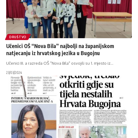
DRUŠTVO
Učenici OŠ “Nova Bila” najbolji na županijskom
natjecanju iz hrvatskog jezika u Bugojnu
Učenici III. a razreda OŠ "Nova Bila" osvojili su 1. mjesto iz
…
23/03/2024