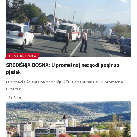
CRNA KRONIKA
SREDIŠNJA BOSNA: U prometnoj nezgodi poginuo
pješak
U protekla 24 sata na području ŽSB evidentirane su 4 prometne
nesreće
…
15/09/2021