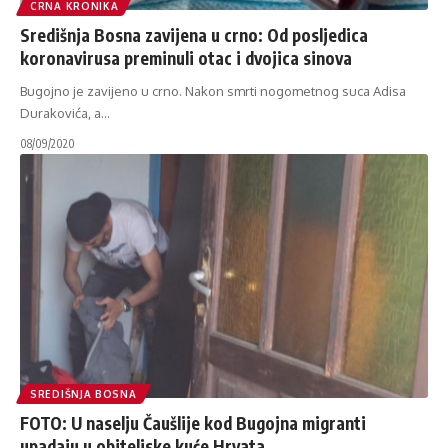
CRNA KRONIKA
Središnja Bosna zavijena u crno: Od posljedica
koronavirusa preminuli otac i dvojica sinova
Bugojno je zavijeno u crno. Nakon smrti nogometnog suca Adisa
Durakovića, a
…
08/09/2020
SREDIŠNJA BOSNA
FOTO: U naselju Čaušlije kod Bugojna migranti
upadaju u obiteljske kuće Hrvata