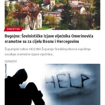
DRUŠTVO
Bugojno: Šovinističke izjave vijećnika Omerinovića
sramotne su za cijelu Bosnu i Hercegovinu
Županijski odbor HDZ BiH Županije Središnja Bosna najoštrije
osuđuje sramotne izjave vijećnika
…
02/04/2021