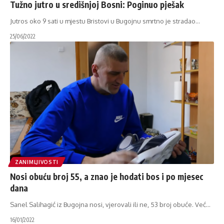
Tužno jutro u središnjoj Bosni: Poginuo pješak
Jutros oko 9 sati u mjestu Bristovi u Bugojnu smrtno je stradao
…
25/06/2022
ZANIMLJIVOSTI
Nosi obuću broj 55, a znao je hodati bos i po mjesec
dana
Sanel Salihagić iz Bugojna nosi, vjerovali ili ne, 53 broj obuće. Već
…
16/01/2022