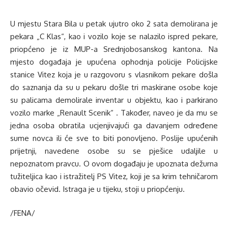
U mjestu Stara Bila u petak ujutro oko 2 sata demolirana je
pekara „C Klas“, kao i vozilo koje se nalazilo ispred pekare,
priopćeno je iz MUP-a Srednjobosanskog kantona. Na
mjesto događaja je upućena ophodnja policije Policijske
stanice Vitez koja je u razgovoru s vlasnikom pekare došla
do saznanja da su u pekaru došle tri maskirane osobe koje
su palicama demolirale inventar u objektu, kao i parkirano
vozilo marke „Renault Scenik“ . Također, naveo je da mu se
jedna osoba obratila ucjenjivajući ga davanjem određene
sume novca ili će sve to biti ponovljeno. Poslije upućenih
prijetnji, navedene osobe su se pješice udaljile u
nepoznatom pravcu. O ovom događaju je upoznata dežurna
tužiteljica kao i istražitelj PS Vitez, koji je sa krim tehničarom
obavio očevid. Istraga je u tijeku, stoji u priopćenju.
/FENA/