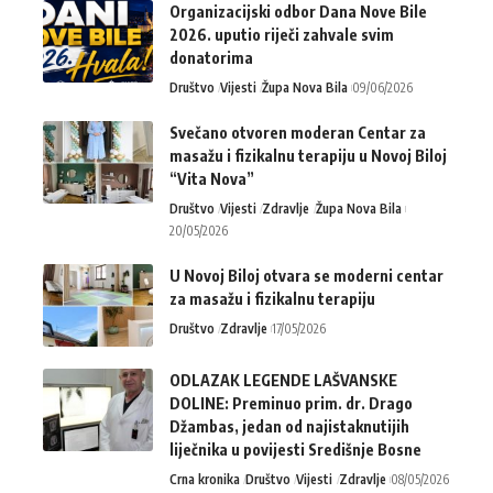
Organizacijski odbor Dana Nove Bile
2026. uputio riječi zahvale svim
donatorima
Društvo
Vijesti
Župa Nova Bila
09/06/2026
Svečano otvoren moderan Centar za
masažu i fizikalnu terapiju u Novoj Biloj
“Vita Nova”
Društvo
Vijesti
Zdravlje
Župa Nova Bila
20/05/2026
U Novoj Biloj otvara se moderni centar
za masažu i fizikalnu terapiju
Društvo
Zdravlje
17/05/2026
ODLAZAK LEGENDE LAŠVANSKE
DOLINE: Preminuo prim. dr. Drago
Džambas, jedan od najistaknutijih
liječnika u povijesti Središnje Bosne
Crna kronika
Društvo
Vijesti
Zdravlje
08/05/2026