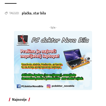
plačka
,
star bila
TAGGED:
- Oglas -
Najnovije