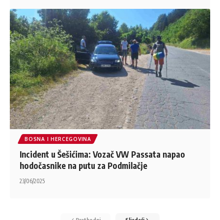
BOSNA I HERCEGOVINA
Incident u Šešićima: Vozač VW Passata napao
hodočasnike na putu za Podmilačje
23/06/2025
Prethodni
Sljedeći