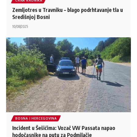
CRNA KRONIKA
Zemljotres u Travniku – blago podrhtavanje tla u
Središnjoj Bosni
10/08/2025
BOSNA I HERCEGOVINA
Incident u Šešićima: Vozač VW Passata napao
hodočasnike na putu za Podmilačje