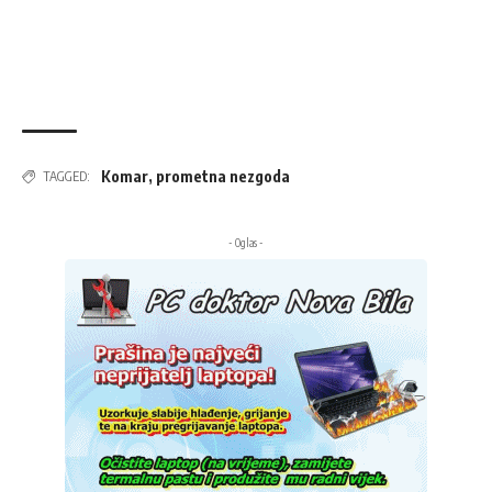
Komar
,
prometna nezgoda
TAGGED:
- Oglas -