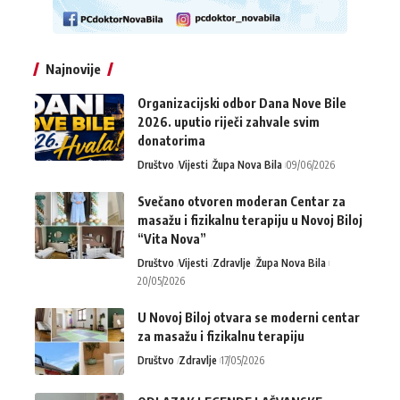
Najnovije
Organizacijski odbor Dana Nove Bile
2026. uputio riječi zahvale svim
donatorima
Društvo
Vijesti
Župa Nova Bila
09/06/2026
Svečano otvoren moderan Centar za
masažu i fizikalnu terapiju u Novoj Biloj
“Vita Nova”
Društvo
Vijesti
Zdravlje
Župa Nova Bila
20/05/2026
U Novoj Biloj otvara se moderni centar
za masažu i fizikalnu terapiju
Društvo
Zdravlje
17/05/2026