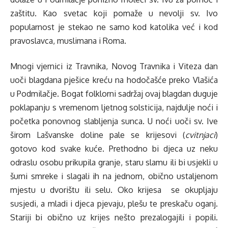
zaštitu. Kao svetac koji pomaže u nevolji sv. Ivo
popularnost je stekao ne samo kod katolika već i kod
pravoslavca, muslimana i Roma.
Mnogi vjernici iz Travnika, Novog Travnika i Viteza dan
uoči blagdana pješice kreću na hodočašće preko Vlašića
u Podmilačje. Bogat folklorni sadržaj ovaj blagdan duguje
poklapanju s vremenom ljetnog solsticija, najdulje noći i
početka ponovnog slabljenja sunca. U noći uoči sv. Ive
širom Lašvanske doline pale se krijesovi (
cvitnjaci
)
gotovo kod svake kuće. Prethodno bi djeca uz neku
odraslu osobu prikupila granje, staru slamu ili bi usjekli u
šumi smreke i slagali ih na jednom, obično ustaljenom
mjestu u dvorištu ili selu. Oko krijesa se okupljaju
susjedi, a mladi i djeca pjevaju, plešu te preskaču oganj.
Stariji bi obično uz krijes nešto prezalogajili i popili.