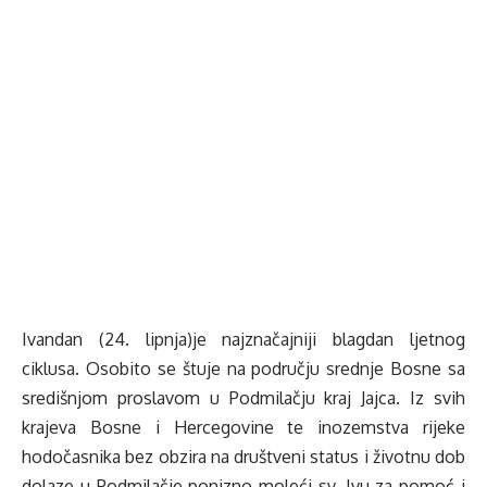
Ivandan (24. lipnja)je najznačajniji blagdan ljetnog
ciklusa. Osobito se štuje na području srednje Bosne sa
središnjom proslavom u Podmilačju kraj Jajca. Iz svih
krajeva Bosne i Hercegovine te inozemstva rijeke
hodočasnika bez obzira na društveni status i životnu dob
dolaze u Podmilačje ponizno moleći sv. Ivu za pomoć i