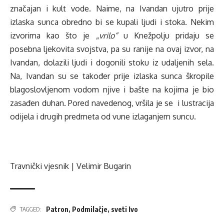
značajan i kult vode. Naime, na Ivandan ujutro prije
izlaska sunca obredno bi se kupali ljudi i stoka. Nekim
izvorima kao što je „
vrilo“
u Knežpolju pridaju se
posebna ljekovita svojstva, pa su ranije na ovaj izvor, na
Ivandan, dolazili ljudi i dogonili stoku iz udaljenih sela.
Na, Ivandan su se također prije izlaska sunca škropile
blagoslovljenom vodom njive i bašte na kojima je bio
zasađen duhan. Pored navedenog, vršila je se i lustracija
odijela i drugih predmeta od vune izlaganjem suncu.
Travnički vjesnik | Velimir Bugarin
Patron
,
Podmilačje
,
sveti Ivo
TAGGED: