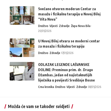
Svečano otvoren moderan Centar za
masažu i fizikalnu terapiju u Novoj Biloj
“Vita Nova”
Društvo
Vijesti
Zdravlje
Župa Nova Bila
20/05/2026
U Novoj Biloj otvara se moderni centar
za masažu i fizikalnu terapiju
Društvo
Zdravlje
17/05/2026
ODLAZAK LEGENDE LAŠVANSKE
DOLINE: Preminuo prim. dr. Drago
Džambas, jedan od najistaknutijih
liječnika u povijesti Središnje Bosne
Crna kronika
Društvo
Vijesti
Zdravlje
08/05/2026
Možda će vam se također svidjeti