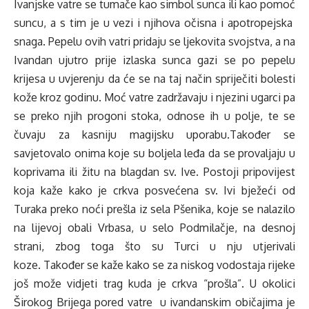
Ivanjske vatre se tumače kao simbol sunca ili kao pomoć
suncu, a s tim je u vezi i njihova očisna i apotropejska
snaga. Pepelu ovih vatri pridaju se ljekovita svojstva, a na
Ivandan ujutro prije izlaska sunca gazi se po pepelu
krijesa u uvjerenju da će se na taj način spriječiti bolesti
kože kroz godinu. Moć vatre zadržavaju i njezini ugarci pa
se preko njih progoni stoka, odnose ih u polje, te se
čuvaju za kasniju magijsku uporabu.Također se
savjetovalo onima koje su boljela leđa da se provaljaju u
koprivama ili žitu na blagdan sv. Ive. Postoji pripovijest
koja kaže kako je crkva posvećena sv. Ivi bježeći od
Turaka preko noći prešla iz sela Pšenika, koje se nalazilo
na lijevoj obali Vrbasa, u selo Podmilačje, na desnoj
strani, zbog toga što su Turci u nju utjerivali
koze. Također se kaže kako se za niskog vodostaja rijeke
još može vidjeti trag kuda je crkva “prošla”. U okolici
Širokog Brijega pored vatre u ivandanskim običajima je