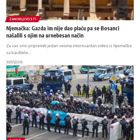
ZANIMLJIVOSTI
Njemačka: Gazda im nije dao plaću pa se Bosanci
našalili s njim na urnebesan način
Za vas smo pripremili jedan veoma interesantan video iz Njemačke
sa bauštele
…
30/05/2016