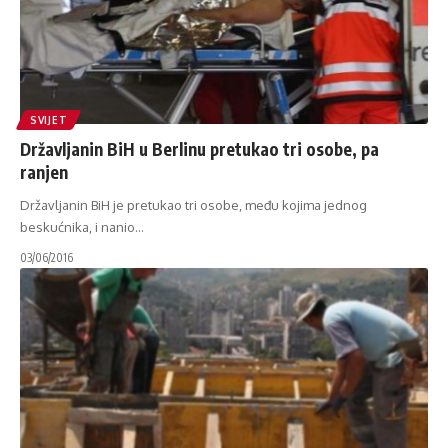
SVIJET
Državljanin BiH u Berlinu pretukao tri osobe, pa
ranjen
Državljanin BiH je pretukao tri osobe, među kojima jednog
beskućnika, i nanio
…
03/06/2016