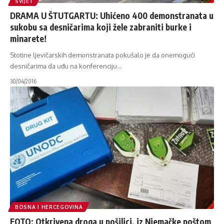
SVIJET
DRAMA U ŠTUTGARTU: Uhićeno 400 demonstranata u
sukobu sa desničarima koji žele zabraniti burke i
minarete!
Stotine ljevičarskih demonstranata pokušalo je da onemogući
desničarima da uđu na konferenciju
…
30/04/2016
BOSNA I HERCEGOVINA
FOTO: Otkrivena droga u pošiljci, iz Njemačke poštom