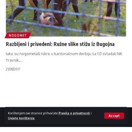
NOGOMET
Razbijeni i privedeni: Ružne slike stižu iz Bugojna
Iako su nogometaši Iskre u kantonalnom derbiju sa 1:0 svladali NK
Travnik,
…
21/08/2017
Impressum / Kontakt
Zaštita privatnosti
Korištenjem ove stranice prihvaćate
Pravila o privatnosti
i
Accept
Uvjete korištenja
.